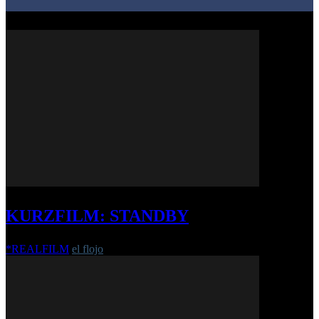
KURZFILM: STANDBY
*REALFILM
el flojo
-
17. März 2017