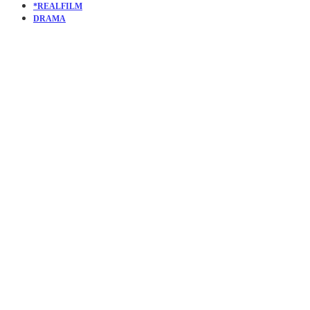
*REALFILM
DRAMA
KURZFILM
THE
GOLDEN
SHORE