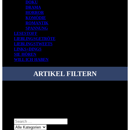
DOKU
DRAMA
HORROR
KOMÖDIE
ROMANTIK
SPANNUNG
LESESTOFF
LIEBLINGSGETRÖTE
LIEBLINGSTWEETS
LINKS+DINGS
SIE HÖREN
WILL ICH HABEN
ARTIKEL FILTERN
Bei über 5200 Artikeln im Blog muss man manchmal ein bisschen
systematischer suchen.
Einfach eine Kategorie markieren, ein passendes Schlagwort
auswählen und suchen lassen.