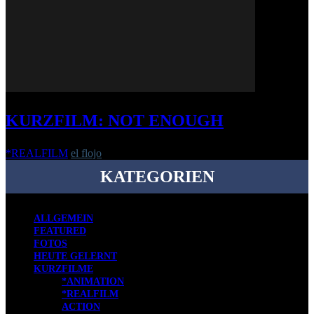
KURZFILM: NOT ENOUGH
*REALFILM
el flojo
-
15. April 2022
KATEGORIEN
ALLGEMEIN
FEATURED
FOTOS
HEUTE GELERNT
KURZFILME
*ANIMATION
*REALFILM
ACTION