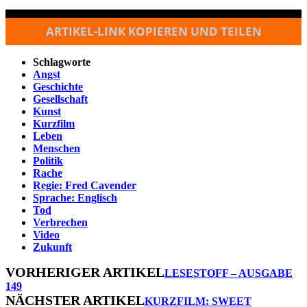
ARTIKEL-LINK KOPIEREN UND TEILEN
Schlagworte
Angst
Geschichte
Gesellschaft
Kunst
Kurzfilm
Leben
Menschen
Politik
Rache
Regie: Fred Cavender
Sprache: Englisch
Tod
Verbrechen
Video
Zukunft
VORHERIGER ARTIKEL
LESESTOFF – AUSGABE
149
NÄCHSTER ARTIKEL
KURZFILM: SWEET