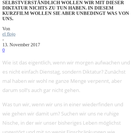
SELBSTVERSTÄNDLICH WOLLEN WIR MIT DIESER
DIKTATUR NICHTS ZU TUN HABEN. IN DIESEM
KURZFILM WOLLEN SIE ABER UNBEDINGT WAS VON
UNS.
Von
el flojo
-
13. November 2017
0
Wie ist das eigentlich, wenn wir morgen aufwachen und
es nicht einfach Dienstag, sondern Diktatur? Zunächst
mal haben wir wohl ne ganze Menge verpennt, aber
darum soll‘s auch gar nicht gehen.
Was tun wir, wenn wir uns in einer wiederfinden und
wie gehen wir damit um? Suchen wir uns ne ruhige
Nische, in der wir unser bisheriges Leben möglichst
ungestört und mit so wenig Einschränkungen wie