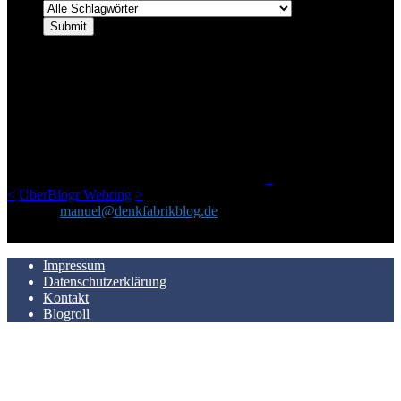
ÜBER DENKFABRIKBLOG
Ursprünglich vor über 25 Jahren mal dazu gedacht, den ganzen im
Netz gefundenen Kram, den ich meinen Freunden immer per Mail
geschickt habe, an einem Ort zu bündeln, ist das hier mit der Zeit zu
einem Blog geworden, das man auf dem Schirm haben sollte, wenn
man Kurzfilme mag und auch drumherum nichts gegen Fotos,
LinkTipps und gelegentlichen Kokolores hat.
_
<
UberBlogr Webring
>
Kontakt:
manuel@denkfabrikblog.de
AUCH HIER ZU FINDEN
Impressum
Datenschutzerklärung
Kontakt
Blogroll