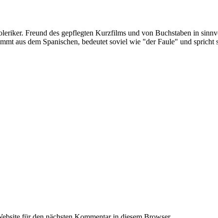
oleriker. Freund des gepflegten Kurzfilms und von Buchstaben in sinnv
ommt aus dem Spanischen, bedeutet soviel wie "der Faule" und spricht 
ebsite für den nächsten Kommentar in diesem Browser.