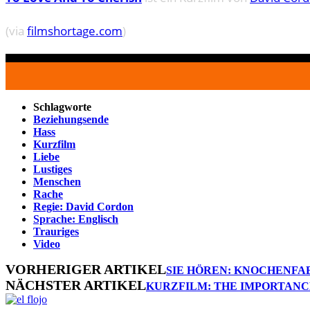
(via
filmshortage.com
)
Schlagworte
Beziehungsende
Hass
Kurzfilm
Liebe
Lustiges
Menschen
Rache
Regie: David Cordon
Sprache: Englisch
Trauriges
Video
VORHERIGER ARTIKEL
SIE HÖREN: KNOCHENFAB
NÄCHSTER ARTIKEL
KURZFILM: THE IMPORTANCE