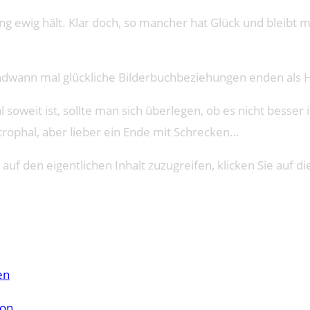
g ewig hält. Klar doch, so mancher hat Glück und bleibt 
gendwann mal glückliche Bilderbuchbeziehungen enden als H
eit ist, sollte man sich überlegen, ob es nicht besser ist
trophal, aber lieber ein Ende mit Schrecken…
 auf den eigentlichen Inhalt zuzugreifen, klicken Sie auf di
en
don
.