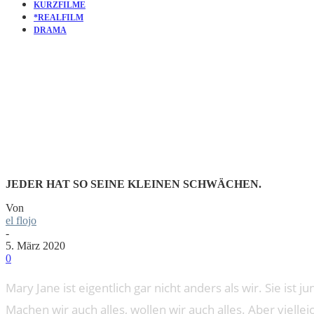
KURZFILME
*REALFILM
DRAMA
KURZFILM
JEDER HAT SO SEINE KLEINEN SCHWÄCHEN.
Von
el flojo
-
5. März 2020
0
Mary Jane ist eigentlich gar nicht anders als wir. Sie ist j
Machen wir auch alles, wollen wir auch alles. Aber vielle