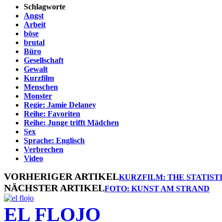
Schlagworte
Angst
Arbeit
böse
brutal
Büro
Gesellschaft
Gewalt
Kurzfilm
Menschen
Monster
Regie: Jamie Delaney
Reihe: Favoriten
Reihe: Junge trifft Mädchen
Sex
Sprache: Englisch
Verbrechen
Video
VORHERIGER ARTIKEL
KURZFILM: THE STATIST
NÄCHSTER ARTIKEL
FOTO: KUNST AM STRAND
EL FLOJO