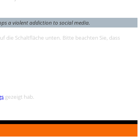
s a violent addiction to social media.
uf die Schaltfläche unten. Bitte beachten Sie, dass
gs
gezeigt hab.