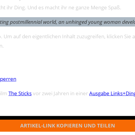
macht ihr Ding. Und es macht ihr ne ganze Menge Spaß.
ting postmillennial world, an unhinged young woman develop
o
. Um auf den eigentlichen Inhalt zuzugreifen, klicken Sie a
n.
sperren
Film
The Sticks
vor zwei Jahren in einer
Ausgabe Links+Din
ARTIKEL-LINK KOPIEREN UND TEILEN