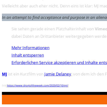
Vielleicht aber auch eher nicht. Denn eins ist klar: MJ 
In an attempt to find acceptance and purpose in an aliena
Sie sehen gerade einen Platzhalterinhalt von
Vime
dabei Daten an Drittanbieter weitergegeben werde
Mehr Informationen
Inhalt entsperren
Erforderlichen Service akzeptieren und Inhalte ent
MJ
ist ein Kurzfilm von
Jamie Delaney
, von dem ich den 
(via
https://www.shortoftheweek.com/2020/02/10/mj/
)