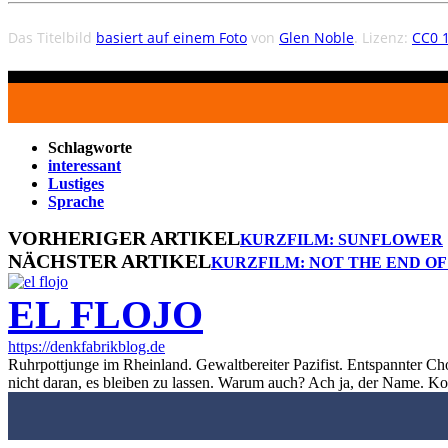
Das Titelbild
basiert auf einem Foto
von
Glen Noble
. Lizenz:
CC0 1
Schlagworte
interessant
Lustiges
Sprache
VORHERIGER ARTIKEL
KURZFILM: SUNFLOWER
NÄCHSTER ARTIKEL
KURZFILM: NOT THE END O
EL FLOJO
https://denkfabrikblog.de
Ruhrpottjunge im Rheinland. Gewaltbereiter Pazifist. Entspannter Ch
nicht daran, es bleiben zu lassen. Warum auch? Ach ja, der Name. K