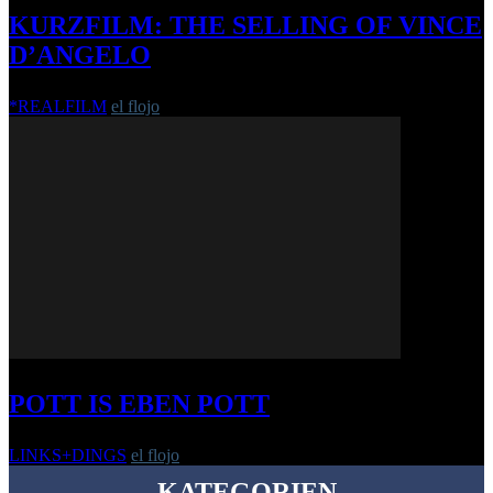
KURZFILM: THE SELLING OF VINCE
D’ANGELO
*REALFILM
el flojo
-
31. August 2016
POTT IS EBEN POTT
LINKS+DINGS
el flojo
-
13. April 2006
KATEGORIEN