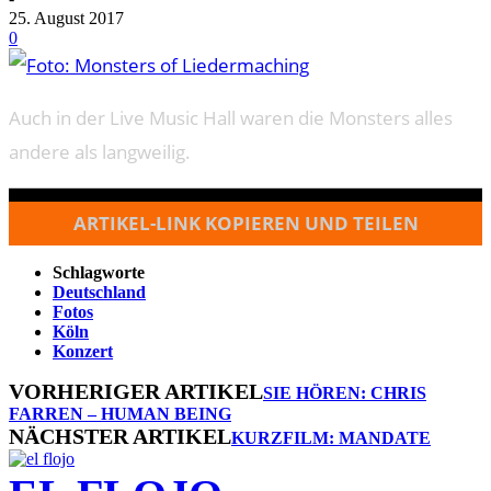
25. August 2017
0
Auch in der Live Music Hall waren die Monsters alles
andere als langweilig.
ARTIKEL-LINK KOPIEREN UND TEILEN
Schlagworte
Deutschland
Fotos
Köln
Konzert
VORHERIGER ARTIKEL
SIE HÖREN: CHRIS
FARREN – HUMAN BEING
NÄCHSTER ARTIKEL
KURZFILM: MANDATE