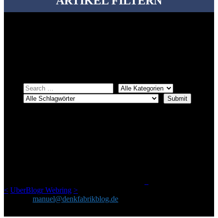
ARTIKEL FILTERN
Bei über 5200 Artikeln im Blog muss man manchmal ein bisschen
systematischer suchen.
Einfach eine Kategorie markieren, ein passendes Schlagwort
auswählen und suchen lassen.
ÜBER DENKFABRIKBLOG
Ursprünglich vor über 25 Jahren mal dazu gedacht, den ganzen im
Netz gefundenen Kram, den ich meinen Freunden immer per Mail
geschickt habe, an einem Ort zu bündeln, ist das hier mit der Zeit zu
einem Blog geworden, das man auf dem Schirm haben sollte, wenn
man Kurzfilme mag und auch drumherum nichts gegen Fotos,
LinkTipps und gelegentlichen Kokolores hat.
_
<
UberBlogr Webring
>
Kontakt:
manuel@denkfabrikblog.de
AUCH HIER ZU FINDEN