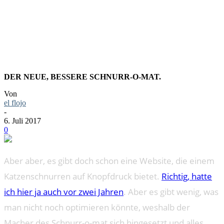
KATZENS
DER NEUE, BESSERE SCHNURR-O-MAT.
Von
el flojo
-
6. Juli 2017
0
Aber aber, es gibt doch schon eine Website, die einem
Katzenschnurren auf Knopfdruck bietet.
Richtig, hatte
ich hier ja auch vor zwei Jahren
. Aber es gibt wenig, was
man nicht noch optimieren könnte, weshalb der
Macher des Schnurr-o-mat sich hingesetzt und alles