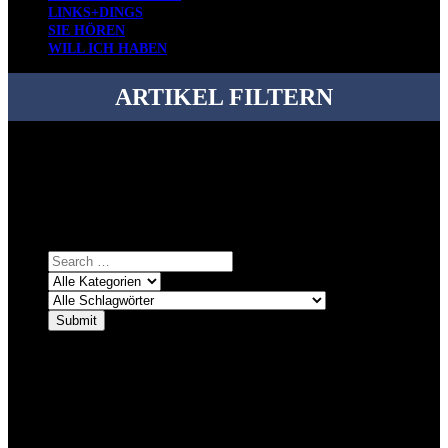
LINKS+DINGS
SIE HÖREN
WILL ICH HABEN
ARTIKEL FILTERN
Bei über 5200 Artikeln im Blog muss man manchmal ein bisschen
systematischer suchen.
Einfach eine Kategorie markieren, ein passendes Schlagwort
auswählen und suchen lassen.
ÜBER DENKFABRIKBLOG
Ursprünglich vor über 25 Jahren mal dazu gedacht, den ganzen im
Netz gefundenen Kram, den ich meinen Freunden immer per Mail
geschickt habe, an einem Ort zu bündeln, ist das hier mit der Zeit zu