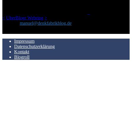
einem Blog geworden, das man auf dem Schirm haben sollte, wenn
man Kurzfilme mag und auch drumherum nichts gegen Fotos,
LinkTipps und gelegentlichen Kokolores hat.
_
<
UberBlogr Webring
>
Kontakt:
manuel@denkfabrikblog.de
AUCH HIER ZU FINDEN
Impressum
Datenschutzerklärung
Kontakt
Blogroll