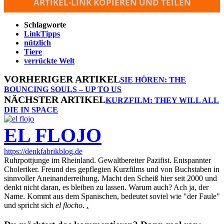
ARTIKEL-LINK KOPIEREN UND TEILEN
Schlagworte
LinkTipps
nützlich
Tiere
verrückte Welt
VORHERIGER ARTIKEL
SIE HÖREN: THE
BOUNCING SOULS – UP TO US
NÄCHSTER ARTIKEL
KURZFILM: THEY WILL ALL
DIE IN SPACE
EL FLOJO
https://denkfabrikblog.de
Ruhrpottjunge im Rheinland. Gewaltbereiter Pazifist. Entspannter
Choleriker. Freund des gepflegten Kurzfilms und von Buchstaben in
sinnvoller Aneinanderreihung. Macht den Scheiß hier seit 2000 und
denkt nicht daran, es bleiben zu lassen. Warum auch? Ach ja, der
Name. Kommt aus dem Spanischen, bedeutet soviel wie "der Faule"
und spricht sich
el flocho
.
.