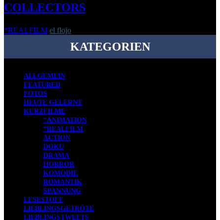
COLLECTORS
*REALFILM
el flojo
-
29. November 2022
KATEGORIEN
ALLGEMEIN
FEATURED
FOTOS
HEUTE GELERNT
KURZFILME
*ANIMATION
*REALFILM
ACTION
DOKU
DRAMA
HORROR
KOMÖDIE
ROMANTIK
SPANNUNG
LESESTOFF
LIEBLINGSGETRÖTE
LIEBLINGSTWEETS