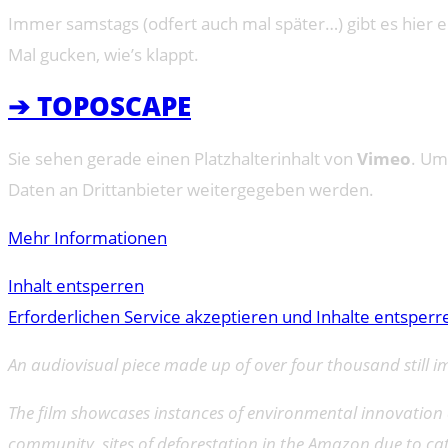
Immer samstags (odfert auch mal später…) gibt es hier e
Mal gucken, wie’s klappt.
➔ TOPOSCAPE
Sie sehen gerade einen Platzhalterinhalt von
Vimeo
. Um
Daten an Drittanbieter weitergegeben werden.
Mehr Informationen
Inhalt entsperren
Erforderlichen Service akzeptieren und Inhalte entsperr
An audiovisual piece made up of over four thousand still 
The film showcases instances of environmental innovatio
community, sites of deforestation in the Amazon due to cat