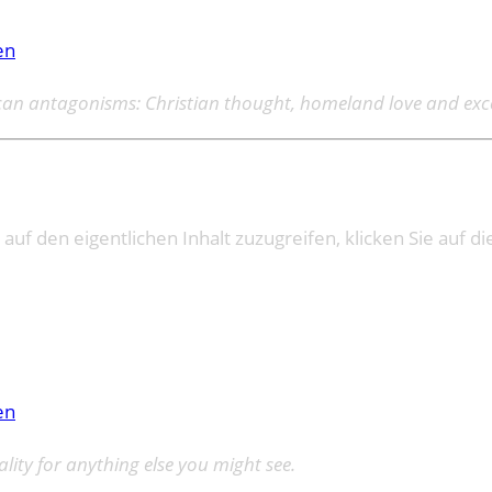
en
erican antagonisms: Christian thought, homeland love and exc
 auf den eigentlichen Inhalt zuzugreifen, klicken Sie auf di
en
lity for anything else you might see.