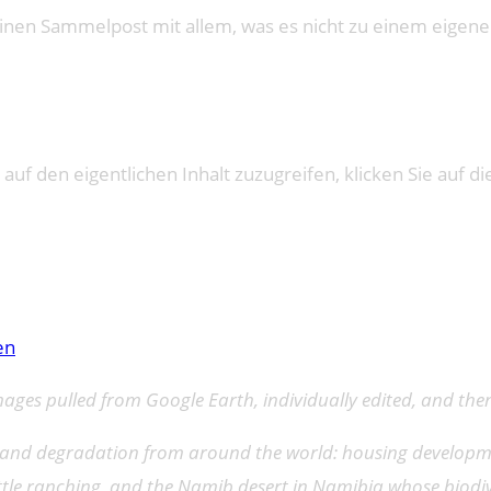
inen Sammelpost mit allem, was es nicht zu einem eigenen
 auf den eigentlichen Inhalt zuzugreifen, klicken Sie auf di
en
images pulled from Google Earth, individually edited, and t
n and degradation from around the world: housing develop
tle ranching, and the Namib desert in Namibia whose biodive