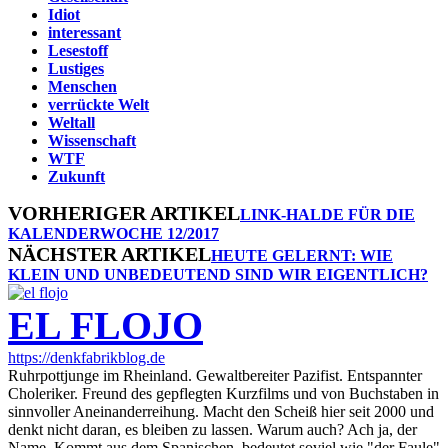
Idiot
interessant
Lesestoff
Lustiges
Menschen
verrückte Welt
Weltall
Wissenschaft
WTF
Zukunft
VORHERIGER ARTIKEL
LINK-HALDE FÜR DIE
KALENDERWOCHE 12/2017
NÄCHSTER ARTIKEL
HEUTE GELERNT: WIE
KLEIN UND UNBEDEUTEND SIND WIR EIGENTLICH?
EL FLOJO
https://denkfabrikblog.de
Ruhrpottjunge im Rheinland. Gewaltbereiter Pazifist. Entspannter
Choleriker. Freund des gepflegten Kurzfilms und von Buchstaben in
sinnvoller Aneinanderreihung. Macht den Scheiß hier seit 2000 und
denkt nicht daran, es bleiben zu lassen. Warum auch? Ach ja, der
Name. Kommt aus dem Spanischen, bedeutet soviel wie "der Faule"