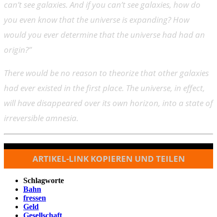
can’t see galaxies. And if you can’t see galaxies, how do
you even know that the universe is expanding? How
would you ever determine that the universe had had an
origin?”
There would be no reason to theorize that other galaxies
had ever existed in the first place. The universe, in effect,
will have disappeared over its own horizon, into a state of
irreversible amnesia.
ARTIKEL-LINK KOPIEREN UND TEILEN
Schlagworte
Bahn
fressen
Geld
Gesellschaft