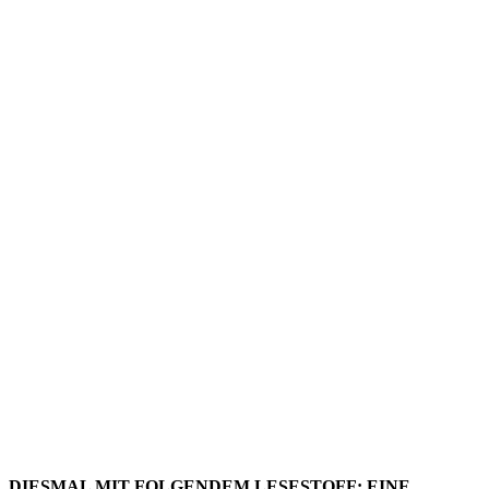
LESESTO
–
AUSGABE
128
DIESMAL MIT FOLGENDEM LESESTOFF: EINE