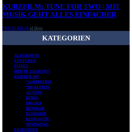
KURZFILM: TUNE FOR TWO | MIT
MUSIK GEHT ALLES EINFACHER
*REALFILM
el flojo
-
7. Mai 2011
KATEGORIEN
ALLGEMEIN
FEATURED
FOTOS
HEUTE GELERNT
KURZFILME
*ANIMATION
*REALFILM
ACTION
DOKU
DRAMA
HORROR
KOMÖDIE
ROMANTIK
SPANNUNG
LESESTOFF