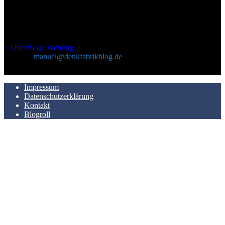
Netz gefundenen Kram, den ich meinen Freunden immer per Mail
geschickt habe, an einem Ort zu bündeln, ist das hier mit der Zeit zu
einem Blog geworden, das man auf dem Schirm haben sollte, wenn
man Kurzfilme mag und auch drumherum nichts gegen Fotos,
LinkTipps und gelegentlichen Kokolores hat.
_
<
UberBlogr Webring
>
Kontakt:
manuel@denkfabrikblog.de
AUCH HIER ZU FINDEN
Impressum
Datenschutzerklärung
Kontakt
Blogroll