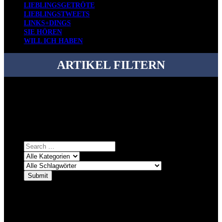
LIEBLINGSGETRÖTE
LIEBLINGSTWEETS
LINKS+DINGS
SIE HÖREN
WILL ICH HABEN
ARTIKEL FILTERN
Bei über 5200 Artikeln im Blog muss man manchmal ein bisschen
systematischer suchen.
Einfach eine Kategorie markieren, ein passendes Schlagwort
auswählen und suchen lassen.
ÜBER DENKFABRIKBLOG
Ursprünglich vor über 25 Jahren mal dazu gedacht, den ganzen im