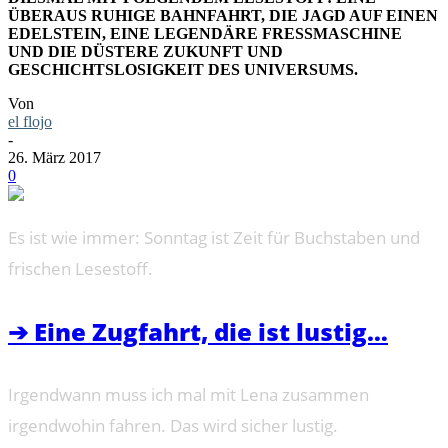
ÜBERAUS RUHIGE BAHNFAHRT, DIE JAGD AUF EINEN
EDELSTEIN, EINE LEGENDÄRE FRESSMASCHINE
UND DIE DÜSTERE ZUKUNFT UND
GESCHICHTSLOSIGKEIT DES UNIVERSUMS.
Von
el flojo
-
26. März 2017
0
Es ist wie immer: Sonntag ist Zeit für Buchstaben und
frischen Lesestoff.
➔ Eine Zugfahrt, die ist lustig…
Irgendwann muss ich mal mit Lena zusammen
irgendwohin fahren. Das wird sicher lustig.