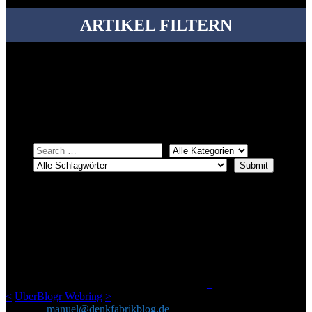
ARTIKEL FILTERN
Bei über 5200 Artikeln im Blog muss man manchmal ein bisschen
systematischer suchen.
Einfach eine Kategorie markieren, ein passendes Schlagwort
auswählen und suchen lassen.
ÜBER DENKFABRIKBLOG
Ursprünglich vor über 25 Jahren mal dazu gedacht, den ganzen im
Netz gefundenen Kram, den ich meinen Freunden immer per Mail
geschickt habe, an einem Ort zu bündeln, ist das hier mit der Zeit zu
einem Blog geworden, das man auf dem Schirm haben sollte, wenn
man Kurzfilme mag und auch drumherum nichts gegen Fotos,
LinkTipps und gelegentlichen Kokolores hat.
_
<
UberBlogr Webring
>
Kontakt:
manuel@denkfabrikblog.de