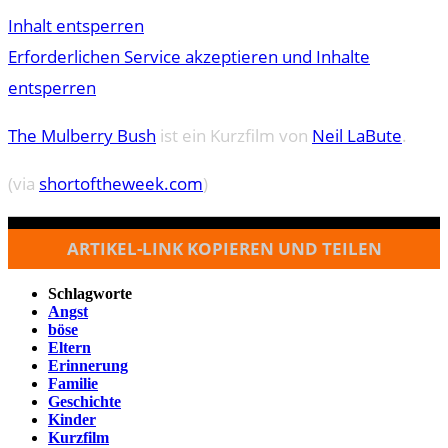
Inhalt entsperren
Erforderlichen Service akzeptieren und Inhalte
entsperren
The Mulberry Bush
ist ein Kurzfilm von
Neil LaBute
.
(via
shortoftheweek.com
)
ARTIKEL-LINK KOPIEREN UND TEILEN
Schlagworte
Angst
böse
Eltern
Erinnerung
Familie
Geschichte
Kinder
Kurzfilm