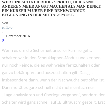
WER EINFACH NUR RUHIG SPRICHT, DER KANN
ANDEREN MEHR ANGST MACHEN ALS MAN DENKT.
EIN KURZFILM ÜBER EINE DENKWÜRDIGE
BEGEGNUNG IN DER MITTAGSPAUSE.
Von
el flojo
-
1. Dezember 2016
0
Wenn es um die Sicherheit unserer Familie geht,
schalten wir in den Scheuklappen-Modus und kennen
nur noch Feinde, die es wahlweise fernzuhalten oder
gar zu bekämpfen und auszuschalten gilt. Das gilt
insbesondere dann, wenn der Nachwuchs betroffen ist.
Dann heißt es ganz schnell nicht mehr einfach nur
„Lage analysieren und überlegt vorgehen“, sondern der
Schalter wird ganz schnell auf „Blultrausch“ gestellt. Erst