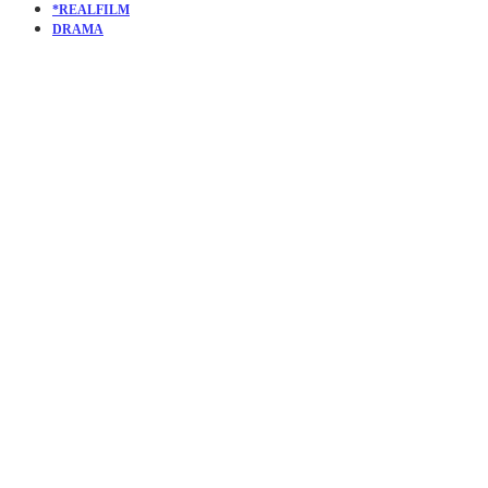
*REALFILM
DRAMA
KURZFILM
THE
MULBERR
BUSH