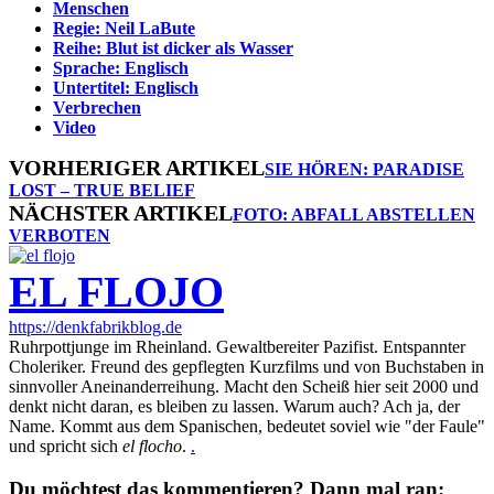
Menschen
Regie: Neil LaBute
Reihe: Blut ist dicker als Wasser
Sprache: Englisch
Untertitel: Englisch
Verbrechen
Video
VORHERIGER ARTIKEL
SIE HÖREN: PARADISE
LOST – TRUE BELIEF
NÄCHSTER ARTIKEL
FOTO: ABFALL ABSTELLEN
VERBOTEN
EL FLOJO
https://denkfabrikblog.de
Ruhrpottjunge im Rheinland. Gewaltbereiter Pazifist. Entspannter
Choleriker. Freund des gepflegten Kurzfilms und von Buchstaben in
sinnvoller Aneinanderreihung. Macht den Scheiß hier seit 2000 und
denkt nicht daran, es bleiben zu lassen. Warum auch? Ach ja, der
Name. Kommt aus dem Spanischen, bedeutet soviel wie "der Faule"
und spricht sich
el flocho
.
.
Du möchtest das kommentieren? Dann mal ran: