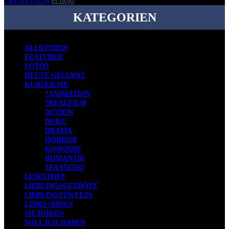
*REALFILM
el flojo
-
24. Dezember 2020
KATEGORIEN
ALLGEMEIN
FEATURED
FOTOS
HEUTE GELERNT
KURZFILME
*ANIMATION
*REALFILM
ACTION
DOKU
DRAMA
HORROR
KOMÖDIE
ROMANTIK
SPANNUNG
LESESTOFF
LIEBLINGSGETRÖTE
LIEBLINGSTWEETS
LINKS+DINGS
SIE HÖREN
WILL ICH HABEN