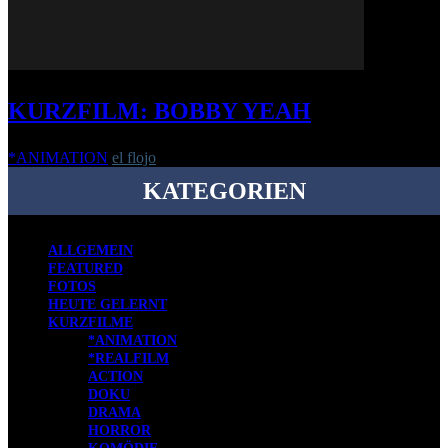
KURZFILM: BOBBY YEAH
*ANIMATION
el flojo
-
3. Juli 2016
KATEGORIEN
ALLGEMEIN
FEATURED
FOTOS
HEUTE GELERNT
KURZFILME
*ANIMATION
*REALFILM
ACTION
DOKU
DRAMA
HORROR