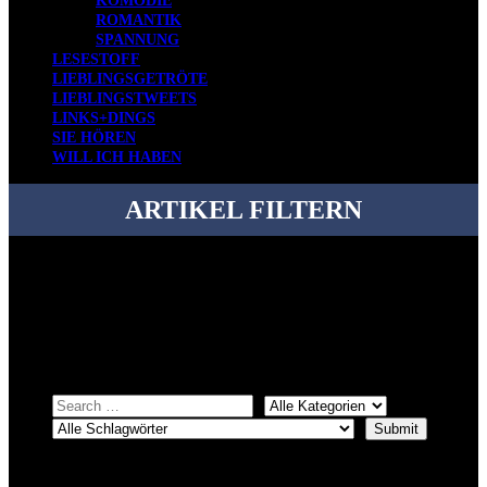
KOMÖDIE
ROMANTIK
SPANNUNG
LESESTOFF
LIEBLINGSGETRÖTE
LIEBLINGSTWEETS
LINKS+DINGS
SIE HÖREN
WILL ICH HABEN
ARTIKEL FILTERN
Bei über 5200 Artikeln im Blog muss man manchmal ein bisschen
systematischer suchen.
Einfach eine Kategorie markieren, ein passendes Schlagwort
auswählen und suchen lassen.