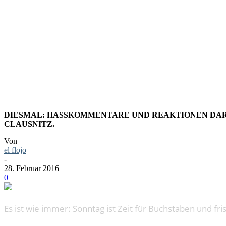
LESESTOF
DIESMAL: HASSKOMMENTARE UND REAKTIONEN DARA
CLAUSNITZ.
Von
el flojo
-
28. Februar 2016
0
Es ist wie immer: Sonntag ist Zeit für Buchstaben und fri