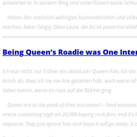
antwortet er in seinem Blog und unterfüttert seine Schl
Neben den natürlich wichtigen humanistischen und völker
machen, lieber Sergej: Diese Leute, die Du so pauschal able
Being Queen’s Roadie was One Inte
Ich war nicht nur früher ein absoluter Queen-Fan, ich bi
Arsch ab, dass ich sie nie live gesehen hab, auch wenn 
dabei waren, wenn es raus auf die Bühne ging.
Queen are at the peak of their successes?—?and excesses. 
arena containing nigh on 20,000 baying rock fans and it’s 
response. They just ignore him and hope it will go away. It 