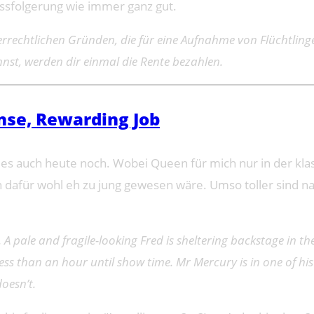
ussfolgerung wie immer ganz gut.
rechtlichen Gründen, die für eine Aufnahme von Flüchtlinge
hnst, werden dir einmal die Rente bezahlen.
nse, Rewarding Job
n es auch heute noch. Wobei Queen für mich nur in der kla
ich dafür wohl eh zu jung gewesen wäre. Umso toller sind 
A pale and fragile-looking Fred is sheltering backstage in t
less than an hour until show time. Mr Mercury is in one of 
doesn’t.