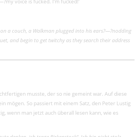
?—?my voice is fucked. I’m fucked!’
ut on a couch, a Walkman plugged into his ears?—?nodding
uet, and begin to get twitchy as they search their address
rechtfertigen musste, der so nie gemeint war. Auf diese
in mögen. So passiert mit einem Satz, den Peter Lustig
ig, wenn man jetzt auch überall lesen kann, wie es
e denken, ich trage Birkenstock“. Ich bin nicht stolz