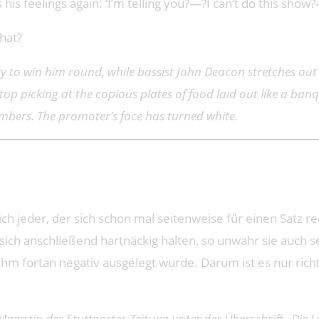
 his feelings again: ‘I’m telling you?—?I can’t do this show
hat?
ry to win him round, while bassist John Deacon stretches o
p picking at the copious plates of food laid out like a banq
mbers. The promoter’s face has turned white.
tlich jeder, der sich schon mal seitenweise für einen Satz 
ch anschließend hartnäckig halten, so unwahr sie auch se
hm fortan negativ ausgelegt wurde. Darum ist es nur richt
azin der Stuttgarter Zeitung unter der Überschrift „Die Leut