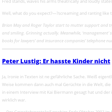
Fred stands, waves his arms theatrically and loudly states
Well, what do you expect?—?screaming and ranting like t
Brian May and Roger Taylor start to mutter support and t
and smiling. Grinning actually. Meanwhile, ‘management’ sto
books for lawyers’ and insurance companies’ telephone nu
Peter Lustig: Er hasste Kinder nicht
Ja, Ironie in Texten ist ne gefährliche Sache. Weiß eigen
Weise kommen dann auch mal Gerüchte in die Welt, die si
in einem Interview mit Kai Biermann gesagt hat und der i
wirklich war.
Das Gesprächsprotokoll erschien Ende Oktober 2002 im Mag