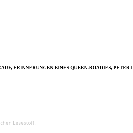
F – AUSGA
UF, ERINNERUNGEN EINES QUEEN-ROADIES, PETER L
schen Lesestoff.