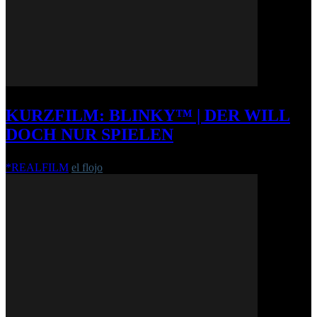
KURZFILM: BLINKY™ | DER WILL
DOCH NUR SPIELEN
*REALFILM
el flojo
-
22. März 2011