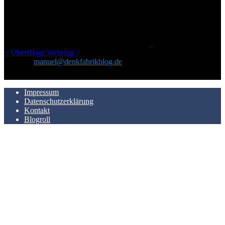
Netz gefundenen Kram, den ich meinen Freunden immer per Mail
geschickt habe, an einem Ort zu bündeln, ist das hier mit der Zeit zu
einem Blog geworden, das man auf dem Schirm haben sollte, wenn
man Kurzfilme mag und auch drumherum nichts gegen Fotos,
LinkTipps und gelegentlichen Kokolores hat.
_
<
UberBlogr Webring
>
Kontakt:
manuel@denkfabrikblog.de
AUCH HIER ZU FINDEN
Impressum
Datenschutzerklärung
Kontakt
Blogroll