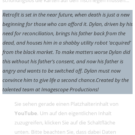
schonungslos die Karten auf den Tisch legen müssen…
Retrofit is set in the near future, when death is just a new
beginning for those who can afford it. Dylan, driven by his
need for reconciliation, brings his father back from the
dead, and houses him in a shabby utility robot ‘acquired’
from the black market. To make matters worse Dylan did
this without his father’s consent, and now his father is
angry and wants to be switched off. Dylan must now
convince him to give life a second chance.Created by the
talented team at Imagescope Productions!
Sie sehen gerade einen Platzhalterinhalt von
YouTube
. Um auf den eigentlichen Inhalt
zuzugreifen, klicken Sie auf die Schaltfläche
unten. Bitte beachten Sie, dass dabei Daten