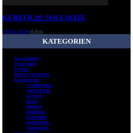
KURZFILM: SOULMATE
*REALFILM
el flojo
-
15. März 2021
KATEGORIEN
ALLGEMEIN
FEATURED
FOTOS
HEUTE GELERNT
KURZFILME
*ANIMATION
*REALFILM
ACTION
DOKU
DRAMA
HORROR
KOMÖDIE
ROMANTIK
SPANNUNG