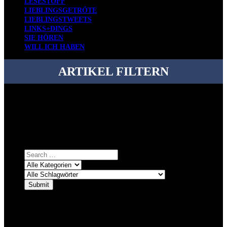
LESESTOFF
LIEBLINGSGETRÖTE
LIEBLINGSTWEETS
LINKS+DINGS
SIE HÖREN
WILL ICH HABEN
ARTIKEL FILTERN
Bei über 5200 Artikeln im Blog muss man manchmal ein bisschen
systematischer suchen.
Einfach eine Kategorie markieren, ein passendes Schlagwort
auswählen und suchen lassen.
ÜBER DENKFABRIKBLOG
Ursprünglich vor über 25 Jahren mal dazu gedacht, den ganzen im