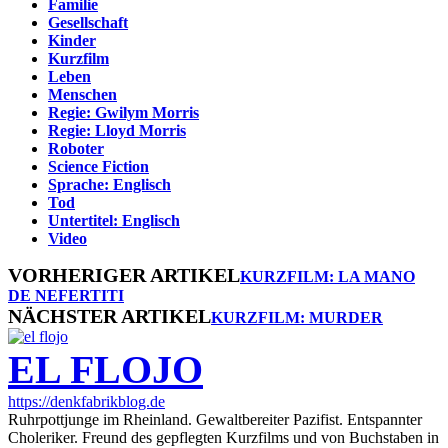
Familie
Gesellschaft
Kinder
Kurzfilm
Leben
Menschen
Regie: Gwilym Morris
Regie: Lloyd Morris
Roboter
Science Fiction
Sprache: Englisch
Tod
Untertitel: Englisch
Video
VORHERIGER ARTIKEL
KURZFILM: LA MANO
DE NEFERTITI
NÄCHSTER ARTIKEL
KURZFILM: MURDER
EL FLOJO
https://denkfabrikblog.de
Ruhrpottjunge im Rheinland. Gewaltbereiter Pazifist. Entspannter
Choleriker. Freund des gepflegten Kurzfilms und von Buchstaben in