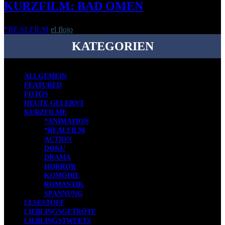
KURZFILM: BAD OMEN
*REALFILM
el flojo
-
3. Juli 2019
KATEGORIEN
ALLGEMEIN
FEATURED
FOTOS
HEUTE GELERNT
KURZFILME
*ANIMATION
*REALFILM
ACTION
DOKU
DRAMA
HORROR
KOMÖDIE
ROMANTIK
SPANNUNG
LESESTOFF
LIEBLINGSGETRÖTE
LIEBLINGSTWEETS