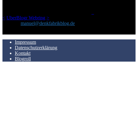
einem Blog geworden, das man auf dem Schirm haben sollte, wenn
man Kurzfilme mag und auch drumherum nichts gegen Fotos,
LinkTipps und gelegentlichen Kokolores hat.
_
<
UberBlogr Webring
>
Kontakt:
manuel@denkfabrikblog.de
AUCH HIER ZU FINDEN
Impressum
Datenschutzerklärung
Kontakt
Blogroll