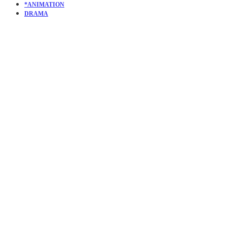
*ANIMATION
DRAMA
KURZFILM
NEW
WORLD
DISORDER