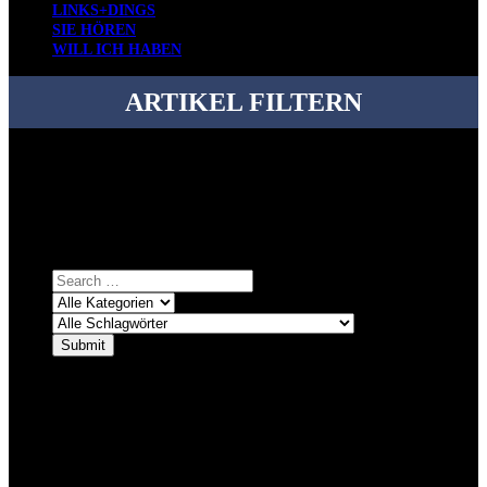
LINKS+DINGS
SIE HÖREN
WILL ICH HABEN
ARTIKEL FILTERN
Bei über 5200 Artikeln im Blog muss man manchmal ein bisschen
systematischer suchen.
Einfach eine Kategorie markieren, ein passendes Schlagwort
auswählen und suchen lassen.
ÜBER DENKFABRIKBLOG
Ursprünglich vor über 25 Jahren mal dazu gedacht, den ganzen im
Netz gefundenen Kram, den ich meinen Freunden immer per Mail
geschickt habe, an einem Ort zu bündeln, ist das hier mit der Zeit zu