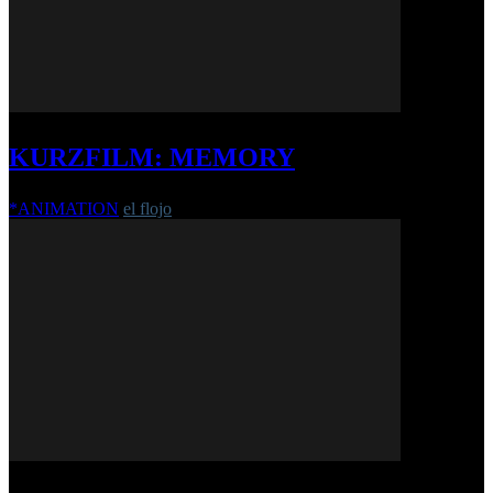
KURZFILM: MEMORY
*ANIMATION
el flojo
-
22. Januar 2018