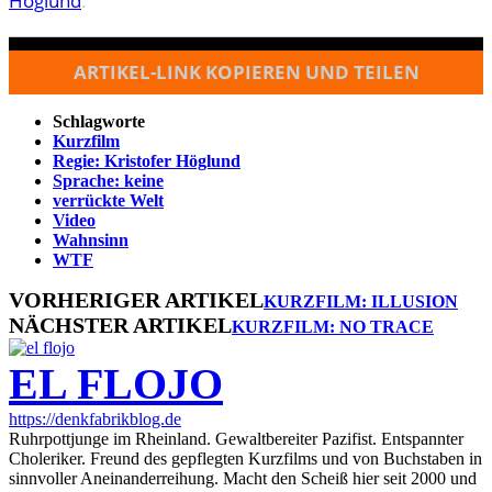
Höglund
.
ARTIKEL-LINK KOPIEREN UND TEILEN
Schlagworte
Kurzfilm
Regie: Kristofer Höglund
Sprache: keine
verrückte Welt
Video
Wahnsinn
WTF
VORHERIGER ARTIKEL
KURZFILM: ILLUSION
NÄCHSTER ARTIKEL
KURZFILM: NO TRACE
EL FLOJO
https://denkfabrikblog.de
Ruhrpottjunge im Rheinland. Gewaltbereiter Pazifist. Entspannter
Choleriker. Freund des gepflegten Kurzfilms und von Buchstaben in
sinnvoller Aneinanderreihung. Macht den Scheiß hier seit 2000 und