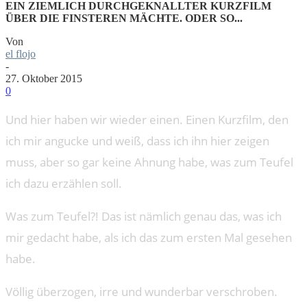
EIN ZIEMLICH DURCHGEKNALLTER KURZFILM
ÜBER DIE FINSTEREN MÄCHTE. ODER SO...
Von
el flojo
-
27. Oktober 2015
0
Und hier haben wir wieder einen. Einen Kurzfilm, den
ich mir angucke und weiß, dass ich ihn hier zeigen
muss, aber so gar keine Ahnung habe, was zum Teufel
ich dazu erzählen soll.
Was zum Teufel?! Das ist nämlich genau das, was ich
mir gedacht habe, als ich das zum ersten Mal gesehen
habe.
Völlig überzogen, irre und wunderbar verschroben.