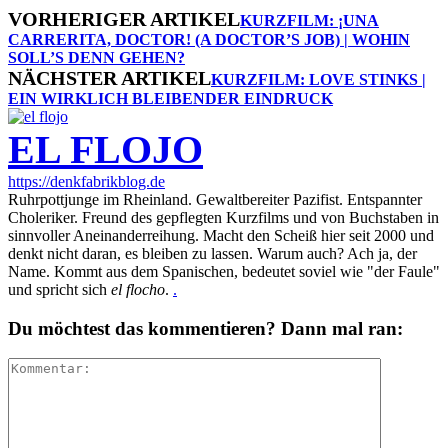
VORHERIGER ARTIKEL
KURZFILM: ¡UNA
CARRERITA, DOCTOR! (A DOCTOR’S JOB) | WOHIN
SOLL’S DENN GEHEN?
NÄCHSTER ARTIKEL
KURZFILM: LOVE STINKS |
EIN WIRKLICH BLEIBENDER EINDRUCK
EL FLOJO
https://denkfabrikblog.de
Ruhrpottjunge im Rheinland. Gewaltbereiter Pazifist. Entspannter
Choleriker. Freund des gepflegten Kurzfilms und von Buchstaben in
sinnvoller Aneinanderreihung. Macht den Scheiß hier seit 2000 und
denkt nicht daran, es bleiben zu lassen. Warum auch? Ach ja, der
Name. Kommt aus dem Spanischen, bedeutet soviel wie "der Faule"
und spricht sich
el flocho
.
.
Du möchtest das kommentieren? Dann mal ran: