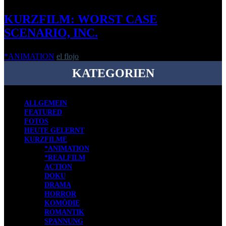
KURZFILM: WORST CASE
SCENARIO, INC.
*ANIMATION
el flojo
-
8. Juni 2017
KATEGORIEN
ALLGEMEIN
FEATURED
FOTOS
HEUTE GELERNT
KURZFILME
*ANIMATION
*REALFILM
ACTION
DOKU
DRAMA
HORROR
KOMÖDIE
ROMANTIK
SPANNUNG