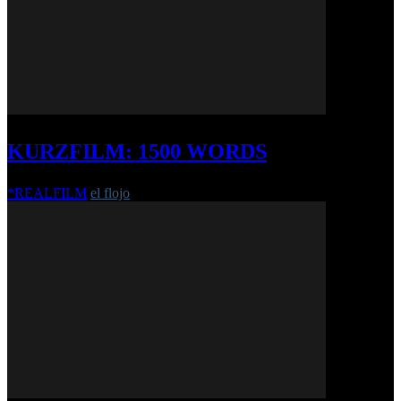
KURZFILM: 1500 WORDS
*REALFILM
el flojo
-
16. Mai 2016