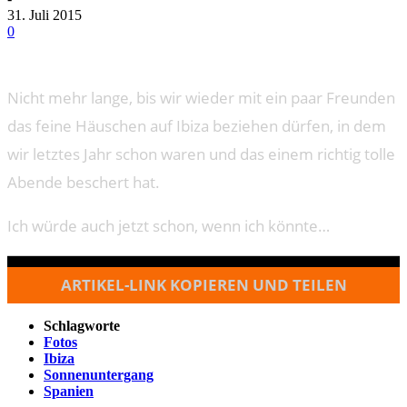
31. Juli 2015
0
Nicht mehr lange, bis wir wieder mit ein paar Freunden
das feine Häuschen auf Ibiza beziehen dürfen, in dem
wir letztes Jahr schon waren und das einem richtig tolle
Abende beschert hat.
Ich würde auch jetzt schon, wenn ich könnte…
ARTIKEL-LINK KOPIEREN UND TEILEN
Schlagworte
Fotos
Ibiza
Sonnenuntergang
Spanien