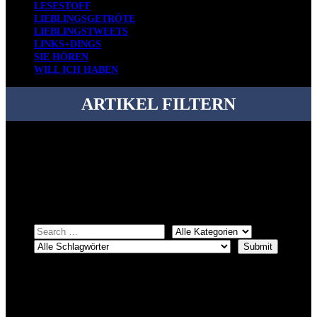
LESESTOFF
LIEBLINGSGETRÖTE
LIEBLINGSTWEETS
LINKS+DINGS
SIE HÖREN
WILL ICH HABEN
ARTIKEL FILTERN
Bei über 5200 Artikeln im Blog muss man manchmal ein bisschen
systematischer suchen.
Einfach eine Kategorie markieren, ein passendes Schlagwort
auswählen und suchen lassen.
ÜBER DENKFABRIKBLOG
Ursprünglich vor über 25 Jahren mal dazu gedacht, den ganzen im
Netz gefundenen Kram, den ich meinen Freunden immer per Mail