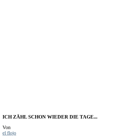
FOTO:
POOL-
IDYLL AUF
IBIZA
ICH ZÄHL SCHON WIEDER DIE TAGE...
Von
el flojo
-