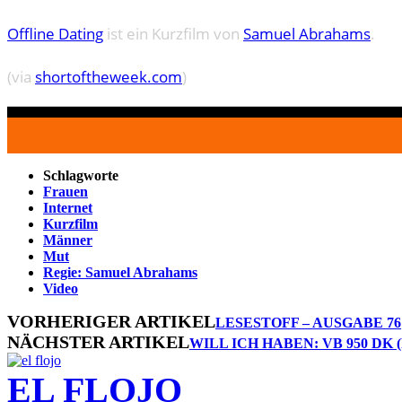
Offline Dating
ist ein Kurzfilm von
Samuel Abrahams
.
(via
shortoftheweek.com
)
Schlagworte
Frauen
Internet
Kurzfilm
Männer
Mut
Regie: Samuel Abrahams
Video
VORHERIGER ARTIKEL
LESESTOFF – AUSGABE 76
NÄCHSTER ARTIKEL
WILL ICH HABEN: VB 950 DK
EL FLOJO