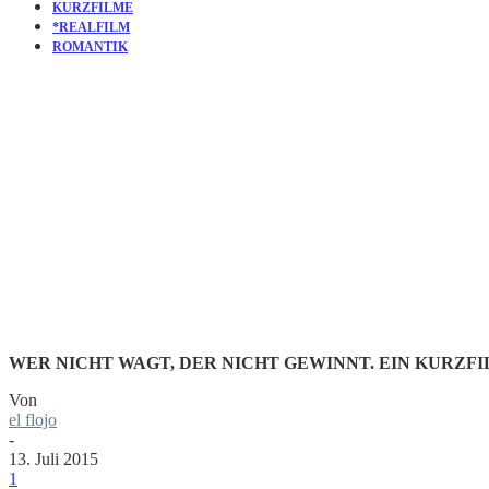
KURZFILME
*REALFILM
ROMANTIK
KURZFILM:
MAN MUSS
WER NICHT WAGT, DER NICHT GEWINNT. EIN KURZFI
Von
el flojo
-
13. Juli 2015
1