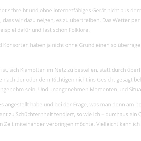
net schreibt und ohne internetfähiges Gerät nicht aus dem
in, dass wir dazu neigen, es zu übertreiben. Das Wetter p
eispiel dafür und fast schon Folklore.
 Konsorten haben ja nicht ohne Grund einen so überragende
, sich Klamotten im Netz zu bestellen, statt durch überf
 nach der oder dem Richtigen nicht ins Gesicht gesagt be
unangenehm sein. Und unangenehmen Momenten und Situa
h es angestellt habe und bei der Frage, was man denn am b
nt zu Schüchternheit tendiert, so wie ich – durchaus ei
 Zeit miteinander verbringen möchte. Vielleicht kann ich 