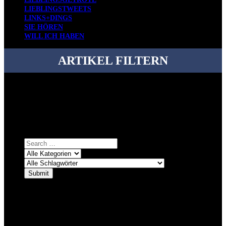
LIEBLINGSTWEETS
LINKS+DINGS
SIE HÖREN
WILL ICH HABEN
ARTIKEL FILTERN
Bei über 5200 Artikeln im Blog muss man manchmal ein bisschen
systematischer suchen.
Einfach eine Kategorie markieren, ein passendes Schlagwort
auswählen und suchen lassen.
ÜBER DENKFABRIKBLOG
Ursprünglich vor über 25 Jahren mal dazu gedacht, den ganzen im
Netz gefundenen Kram, den ich meinen Freunden immer per Mail