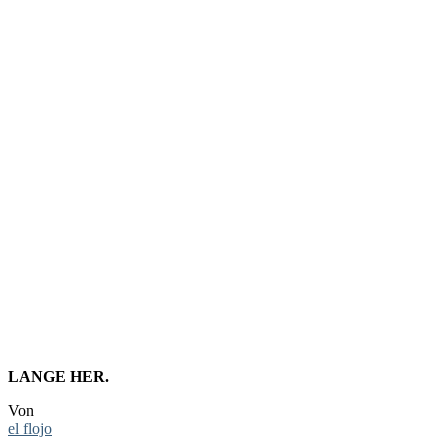
FOTO:
SONNENU
IN
HEIKENDO
LANGE HER.
Von
el flojo
-