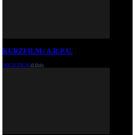
KURZFILM: A.R.P.U.
*REALFILM
el flojo
-
20. September 2022