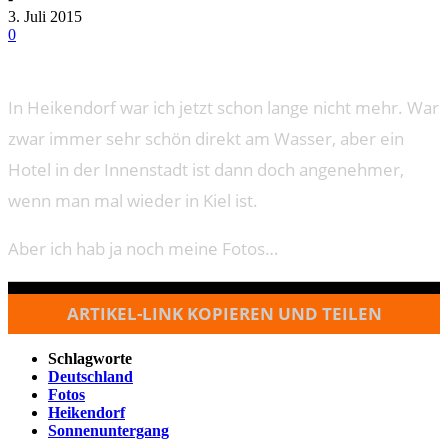
3. Juli 2015
0
In Heikendorf war ich jetzt schon lange nicht mehr. War
zwar immer sehr schön direkt am Wasser, aber ein
Hotel in der Innenstadt ist dann doch angenehmer,
wenn man mal wieder in Kiel ist.
Aber ich hab ja noch meine Fotos…
ARTIKEL-LINK KOPIEREN UND TEILEN
Schlagworte
Deutschland
Fotos
Heikendorf
Sonnenuntergang