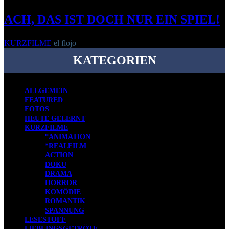
ACH, DAS IST DOCH NUR EIN SPIEL!
KURZFILME
el flojo
-
23. April 2013
KATEGORIEN
ALLGEMEIN
FEATURED
FOTOS
HEUTE GELERNT
KURZFILME
*ANIMATION
*REALFILM
ACTION
DOKU
DRAMA
HORROR
KOMÖDIE
ROMANTIK
SPANNUNG
LESESTOFF
LIEBLINGSGETRÖTE