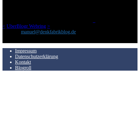
geschickt habe, an einem Ort zu bündeln, ist das hier mit der Zeit zu
einem Blog geworden, das man auf dem Schirm haben sollte, wenn
man Kurzfilme mag und auch drumherum nichts gegen Fotos,
LinkTipps und gelegentlichen Kokolores hat.
_
<
UberBlogr Webring
>
Kontakt:
manuel@denkfabrikblog.de
AUCH HIER ZU FINDEN
Impressum
Datenschutzerklärung
Kontakt
Blogroll