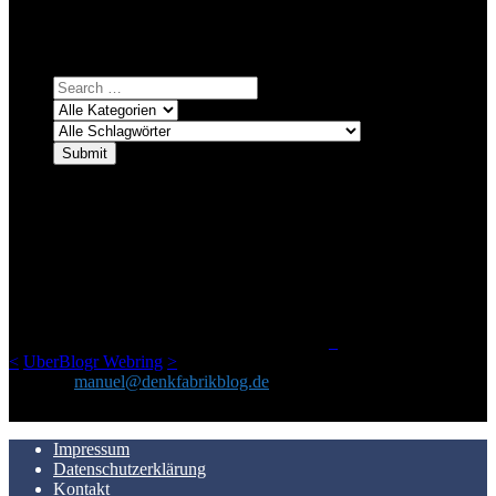
Einfach eine Kategorie markieren, ein passendes Schlagwort
auswählen und suchen lassen.
ÜBER DENKFABRIKBLOG
Ursprünglich vor über 25 Jahren mal dazu gedacht, den ganzen im
Netz gefundenen Kram, den ich meinen Freunden immer per Mail
geschickt habe, an einem Ort zu bündeln, ist das hier mit der Zeit zu
einem Blog geworden, das man auf dem Schirm haben sollte, wenn
man Kurzfilme mag und auch drumherum nichts gegen Fotos,
LinkTipps und gelegentlichen Kokolores hat.
_
<
UberBlogr Webring
>
Kontakt:
manuel@denkfabrikblog.de
AUCH HIER ZU FINDEN
Impressum
Datenschutzerklärung
Kontakt