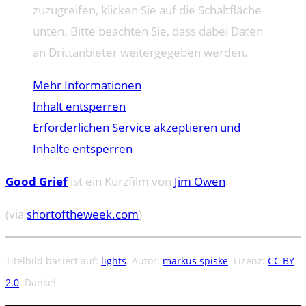
zuzugreifen, klicken Sie auf die Schaltfläche
unten. Bitte beachten Sie, dass dabei Daten
an Drittanbieter weitergegeben werden.
Mehr Informationen
Inhalt entsperren
Erforderlichen Service akzeptieren und
Inhalte entsperren
Good Grief
ist ein Kurzfilm von
Jim Owen
.
(via
shortoftheweek.com
)
Titelbild basiert auf:
lights
. Autor:
markus spiske
. Lizenz:
CC BY
2.0
. Danke!