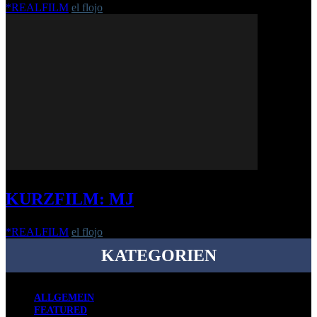
*REALFILM
el flojo
-
18. November 2019
KURZFILM: MJ
*REALFILM
el flojo
-
5. März 2020
KATEGORIEN
ALLGEMEIN
FEATURED