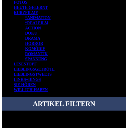
FOTOS
HEUTE GELERNT
KURZFILME
*ANIMATION
*REALFILM
ACTION
DOKU
DRAMA
HORROR
KOMÖDIE
ROMANTIK
SPANNUNG
LESESTOFF
LIEBLINGSGETRÖTE
LIEBLINGSTWEETS
LINKS+DINGS
SIE HÖREN
WILL ICH HABEN
ARTIKEL FILTERN
Bei über 5200 Artikeln im Blog muss man manchmal ein bisschen
systematischer suchen.