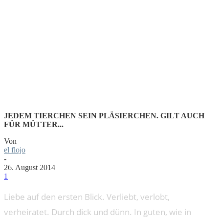
SEHR VIEL
KOMPLIZI
JEDEM TIERCHEN SEIN PLÄSIERCHEN. GILT AUCH
FÜR MÜTTER...
Von
el flojo
-
26. August 2014
1
Liebe auf den ersten Blick. Verliebt, verlobt,
verheiratet. Durch dick und dünn. In guten, wie in