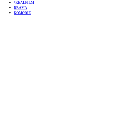
*REALFILM
DRAMA
KOMÖDIE
KURZFILM
GOOD
GRIEF | ES
IST ALLES
NOCH