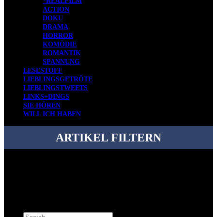
*REALFILM
ACTION
DOKU
DRAMA
HORROR
KOMÖDIE
ROMANTIK
SPANNUNG
LESESTOFF
LIEBLINGSGETRÖTE
LIEBLINGSTWEETS
LINKS+DINGS
SIE HÖREN
WILL ICH HABEN
ARTIKEL FILTERN
Bei über 5200 Artikeln im Blog muss man manchmal ein bisschen
systematischer suchen.
Einfach eine Kategorie markieren, ein passendes Schlagwort
auswählen und suchen lassen.