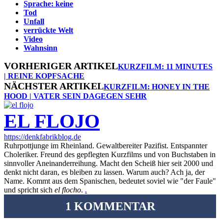
Sprache: keine
Tod
Unfall
verrückte Welt
Video
Wahnsinn
VORHERIGER ARTIKEL
KURZFILM: 11 MINUTES
| REINE KOPFSACHE
NÄCHSTER ARTIKEL
KURZFILM: HONEY IN THE
HOOD | VATER SEIN DAGEGEN SEHR
EL FLOJO
https://denkfabrikblog.de
Ruhrpottjunge im Rheinland. Gewaltbereiter Pazifist. Entspannter
Choleriker. Freund des gepflegten Kurzfilms und von Buchstaben in
sinnvoller Aneinanderreihung. Macht den Scheiß hier seit 2000 und
denkt nicht daran, es bleiben zu lassen. Warum auch? Ach ja, der
Name. Kommt aus dem Spanischen, bedeutet soviel wie "der Faule"
und spricht sich
el flocho
.
.
1 KOMMENTAR