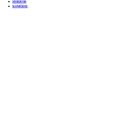
HORROR
KOMÖDIE
KURZFIL
LOOP |
KURZ,
GUT,