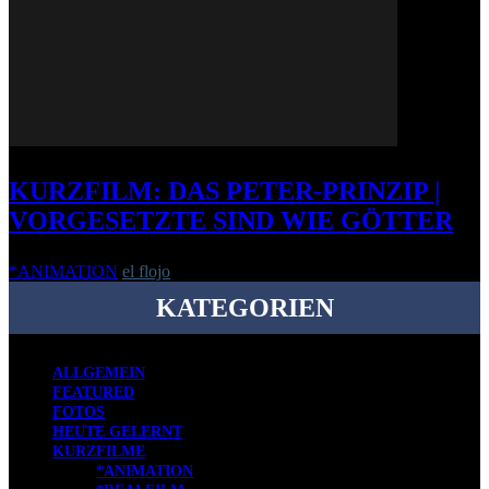
KURZFILM: DAS PETER-PRINZIP |
VORGESETZTE SIND WIE GÖTTER
*ANIMATION
el flojo
-
30. Oktober 2009
KATEGORIEN
ALLGEMEIN
FEATURED
FOTOS
HEUTE GELERNT
KURZFILME
*ANIMATION