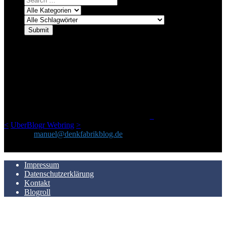
ÜBER DENKFABRIKBLOG
Ursprünglich vor über 25 Jahren mal dazu gedacht, den ganzen im
Netz gefundenen Kram, den ich meinen Freunden immer per Mail
geschickt habe, an einem Ort zu bündeln, ist das hier mit der Zeit zu
einem Blog geworden, das man auf dem Schirm haben sollte, wenn
man Kurzfilme mag und auch drumherum nichts gegen Fotos,
LinkTipps und gelegentlichen Kokolores hat.
_
<
UberBlogr Webring
>
Kontakt:
manuel@denkfabrikblog.de
AUCH HIER ZU FINDEN
Impressum
Datenschutzerklärung
Kontakt
Blogroll