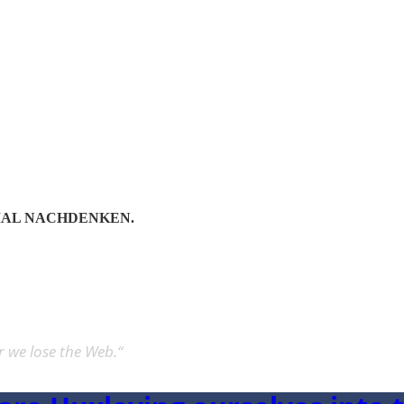
 ARE HUXLEYI
LL ORWELL
MAL NACHDENKEN.
ar we lose the Web.“