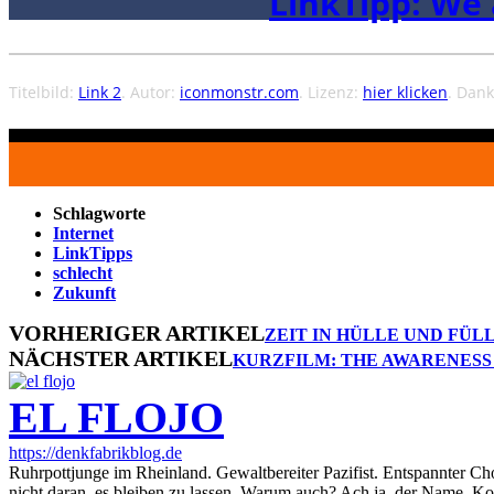
LinkTipp: We 
Titelbild:
Link 2
. Autor:
iconmonstr.com
. Lizenz:
hier klicken
. Dank
Schlagworte
Internet
LinkTipps
schlecht
Zukunft
VORHERIGER ARTIKEL
ZEIT IN HÜLLE UND FÜL
NÄCHSTER ARTIKEL
KURZFILM: THE AWARENESS 
EL FLOJO
https://denkfabrikblog.de
Ruhrpottjunge im Rheinland. Gewaltbereiter Pazifist. Entspannter Ch
nicht daran, es bleiben zu lassen. Warum auch? Ach ja, der Name. K