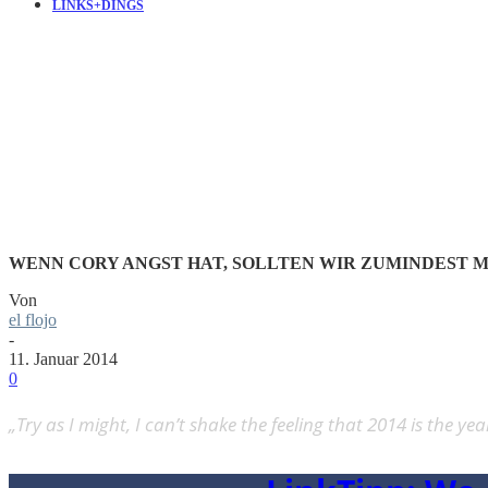
LINKS+DINGS
LINKTIPP: WE
INTO THE FU
WENN CORY ANGST HAT, SOLLTEN WIR ZUMINDEST 
Von
el flojo
-
11. Januar 2014
0
„Try as I might, I can’t shake the feeling that 2014 is the ye