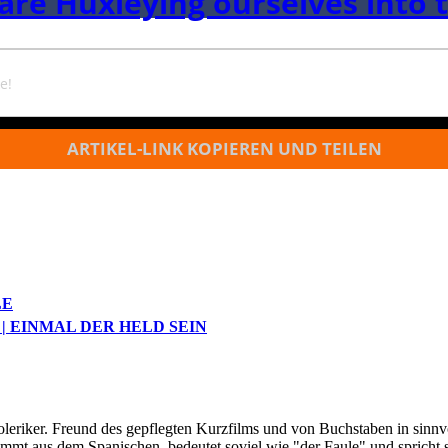
are Huxleying ourselves into t
e!
ARTIKEL-LINK KOPIEREN UND TEILEN
LE
| EINMAL DER HELD SEIN
oleriker. Freund des gepflegten Kurzfilms und von Buchstaben in sinnv
ommt aus dem Spanischen, bedeutet soviel wie "der Faule" und spricht 