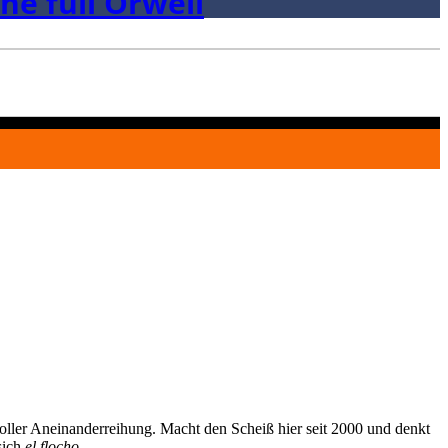
he full Orwell
oller Aneinanderreihung. Macht den Scheiß hier seit 2000 und denkt
sich
el flocho
.
.