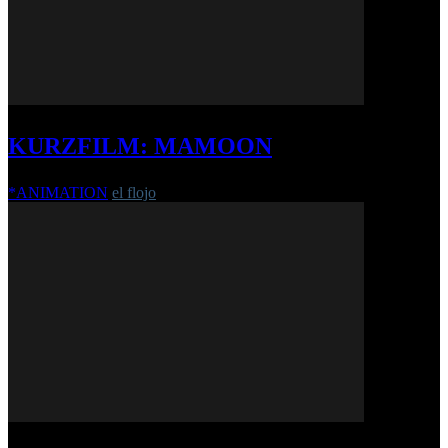
KURZFILM: MAMOON
*ANIMATION
el flojo
-
1. Oktober 2018