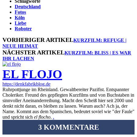
Schlagworte
Deutschland
Fotos
Köln
Liebe
Roboter
VORHERIGER ARTIKEL
KURZFILM: REFUGE |
NEUE HEIMAT
NÄCHSTER ARTIKEL
KURZFILM: BLISS | ES WAR
IHR LACHEN
EL FLOJO
https://denkfabrikblog.de
Ruhrpottjunge im Rheinland. Gewaltbereiter Pazifist. Entspannter
Choleriker. Freund des gepflegten Kurzfilms und von Buchstaben in
sinnvoller Aneinanderreihung. Macht den Scheiß hier seit 2000 und
denkt nicht daran, es bleiben zu lassen. Warum auch? Ach ja, der
Name. Kommt aus dem Spanischen, bedeutet soviel wie "der Faule"
und spricht sich
el flocho
.
.
3 KOMMENTARE