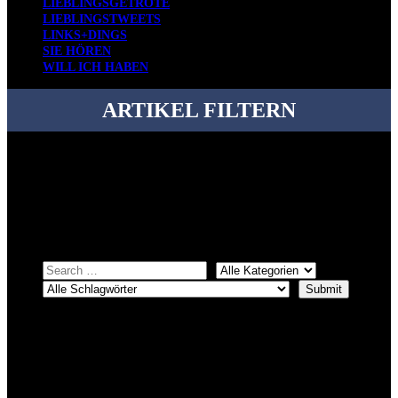
LIEBLINGSGETRÖTE
LIEBLINGSTWEETS
LINKS+DINGS
SIE HÖREN
WILL ICH HABEN
ARTIKEL FILTERN
Bei über 5200 Artikeln im Blog muss man manchmal ein bisschen
systematischer suchen.
Einfach eine Kategorie markieren, ein passendes Schlagwort
auswählen und suchen lassen.
ÜBER DENKFABRIKBLOG
Ursprünglich vor über 25 Jahren mal dazu gedacht, den ganzen im
Netz gefundenen Kram, den ich meinen Freunden immer per Mail
geschickt habe, an einem Ort zu bündeln, ist das hier mit der Zeit zu