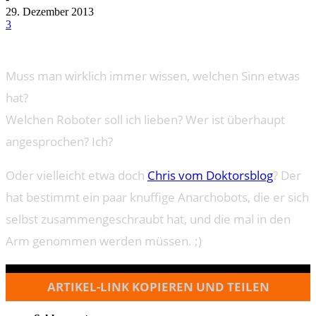
29. Dezember 2013
3
Muss man wirklich immer wissen, welchen Sinn etwas
hat?
Welchen Roboter soll ich lieben? Wer ist überhaupt
angesprochen? Ich?
Oder vielleicht etwa doch
Chris vom Doktorsblog
? Der
hat bestimmt ein paar knuffige Anarchobots, die er sich
selbst zusammengeschraubt hat, und die mal in den
Arm genommen werden müssen. ;)
ARTIKEL-LINK KOPIEREN UND TEILEN