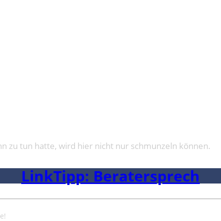
ERATERSPRECH
hn zu tun hatte, wird hier nicht nur schmunzeln können.
LinkTipp: Beratersprech
e!