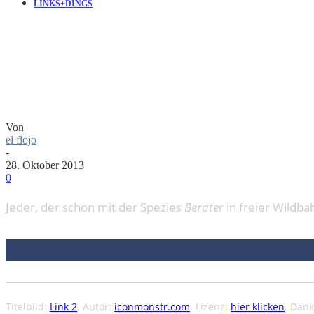
LINKS+DINGS
LINKTIPP: B
Von
el flojo
-
28. Oktober 2013
0
Jeder, der schon mit der Spezies
Berater
in freier Wildba
Titelbild:
Link 2
. Autor:
iconmonstr.com
. Lizenz:
hier klicken
. Dank