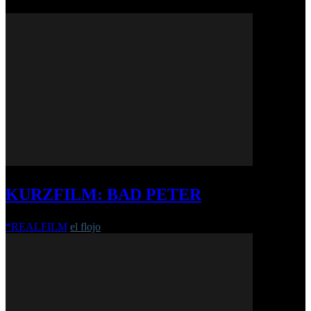
KURZFILM: BAD PETER
*REALFILM
el flojo
-
15. August 2018