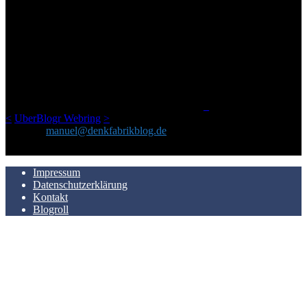
ÜBER DENKFABRIKBLOG
Ursprünglich vor über 25 Jahren mal dazu gedacht, den ganzen im
Netz gefundenen Kram, den ich meinen Freunden immer per Mail
geschickt habe, an einem Ort zu bündeln, ist das hier mit der Zeit zu
einem Blog geworden, das man auf dem Schirm haben sollte, wenn
man Kurzfilme mag und auch drumherum nichts gegen Fotos,
LinkTipps und gelegentlichen Kokolores hat.
_
<
UberBlogr Webring
>
Kontakt:
manuel@denkfabrikblog.de
AUCH HIER ZU FINDEN
Impressum
Datenschutzerklärung
Kontakt
Blogroll