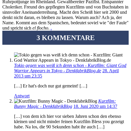
Ruhrpottjunge im Rheinland. Gewaltbereiter Pazifist. Entspannter
Choleriker. Freund des gepflegten Kurzfilms und von Buchstaben in
sinnvoller Aneinanderreihung. Macht den Scheiß hier seit 2000 und
denkt nicht daran, es bleiben zu lassen. Warum auch? Ach ja, der
Name. Kommt aus dem Spanischen, bedeutet soviel wie "der Faule"
und spricht sich
el flocho
.
.
3 KOMMENTARE
Tokio gegen was weiß ich denn schon - Kurzfilm: Giant God
Warrior Appears in Tokyo - DenkfabrikBlog.de
28. April
2013 um 23:35
[…] Er hat's doch nur gut gemeint! […]
Antwort
Kurzfilm:
Bunny Magic - DenkfabrikBlog
18. Juni 2020 um 14:37
[…] von dem ich hier vor sieben Jahren schon den ebenso
kleinen und nicht minder feinen Kurzfilm Bless you gezeigt
habe. Na los, die 90 Sekunden habt ihr auch […]