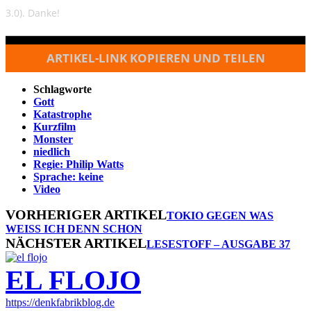
3.0). Danke!
ARTIKEL-LINK KOPIEREN UND TEILEN
Schlagworte
Gott
Katastrophe
Kurzfilm
Monster
niedlich
Regie: Philip Watts
Sprache: keine
Video
VORHERIGER ARTIKEL
TOKIO GEGEN WAS
WEISS ICH DENN SCHON
NÄCHSTER ARTIKEL
LESESTOFF – AUSGABE 37
EL FLOJO
https://denkfabrikblog.de