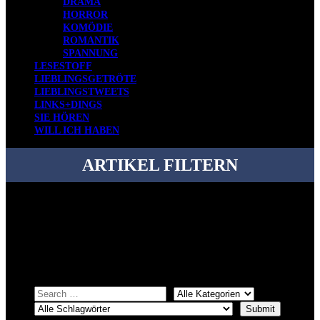
DRAMA
HORROR
KOMÖDIE
ROMANTIK
SPANNUNG
LESESTOFF
LIEBLINGSGETRÖTE
LIEBLINGSTWEETS
LINKS+DINGS
SIE HÖREN
WILL ICH HABEN
ARTIKEL FILTERN
Bei über 5200 Artikeln im Blog muss man manchmal ein bisschen
systematischer suchen.
Einfach eine Kategorie markieren, ein passendes Schlagwort
auswählen und suchen lassen.