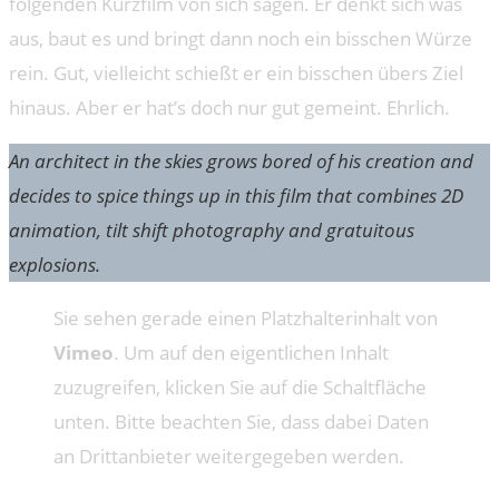
folgenden Kurzfilm von sich sagen. Er denkt sich was
aus, baut es und bringt dann noch ein bisschen Würze
rein. Gut, vielleicht schießt er ein bisschen übers Ziel
hinaus. Aber er hat’s doch nur gut gemeint. Ehrlich.
An architect in the skies grows bored of his creation and
decides to spice things up in this film that combines 2D
animation, tilt shift photography and gratuitous
explosions.
Sie sehen gerade einen Platzhalterinhalt von
Vimeo
. Um auf den eigentlichen Inhalt
zuzugreifen, klicken Sie auf die Schaltfläche
unten. Bitte beachten Sie, dass dabei Daten
an Drittanbieter weitergegeben werden.