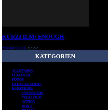
KURZFILM: ENOUGH
*ANIMATION
el flojo
-
18. September 2018
KATEGORIEN
ALLGEMEIN
FEATURED
FOTOS
HEUTE GELERNT
KURZFILME
*ANIMATION
*REALFILM
ACTION
DOKU