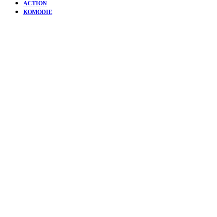
ACTION
KOMÖDIE
KURZFIL
BLESS
YOU | ER
HAT’S