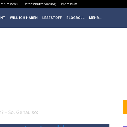
rt film here?
Datenschutzerklärung
Impressum
RNT
WILL ICH HABEN
LESESTOFF
BLOGROLL
MEHR…
P: WHEN YO
NSTER
n? – So. Genau so: