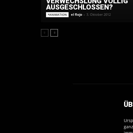
VERWECHSLUNG VÖLLIG
AUSGESCHLOSSEN?
el flojo
-
3. Oktober 2012
*ANIMATION
ÜB
Ursp
ganz
imme