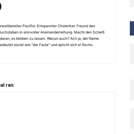
O
waltbereiter Pazifist. Entspannter Choleriker. Freund des
Buchstaben in sinnvoller Aneinanderreihung. Macht den Scheiß
 daran, es bleiben zu lassen. Warum auch? Ach ja, der Name.
eutet soviel wie "der Faule" und spricht sich
el flocho
.
.
l ran: