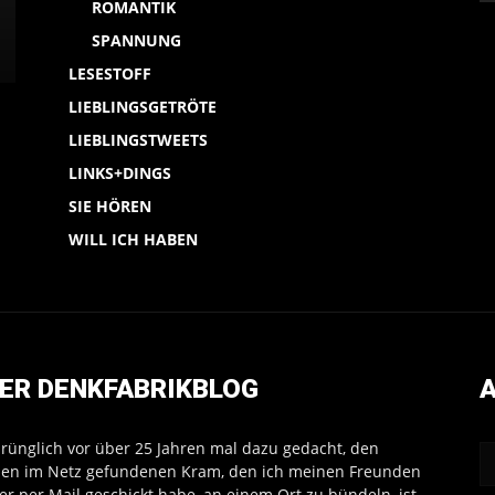
ROMANTIK
SPANNUNG
LESESTOFF
LIEBLINGSGETRÖTE
LIEBLINGSTWEETS
LINKS+DINGS
SIE HÖREN
WILL ICH HABEN
ER DENKFABRIKBLOG
A
rünglich vor über 25 Jahren mal dazu gedacht, den
en im Netz gefundenen Kram, den ich meinen Freunden
r per Mail geschickt habe, an einem Ort zu bündeln, ist