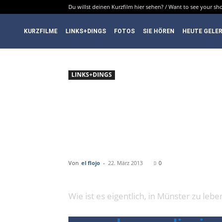
Du willst deinen Kurzfilm hier sehen? / Want to see your sho
DenkfabrikBlog
KURZFILME
LINKS+DINGS
FOTOS
SIE HÖREN
HEUTE GELE
LINKS+DINGS
LINKTIP
IN MUE
Von
el flojo
-
22. März 2013
0
Wie ist es eigentlich, in Münster zu lebe