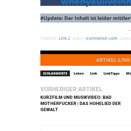
whenyoulivein
#Update: Der Inhalt ist leider mittle
Titelbild:
Link 2
. Autor:
iconmonstr.com
. Lizen
ARTIKEL-LINK
SCHLAGWORTE
Leben
Link
LinkTipps
Mü
VORHERIGER ARTIKEL
KURZFILM UND MUSIKVIDEO: BAD
MOTHERFUCKER | DAS HOHELIED DER
GEWALT