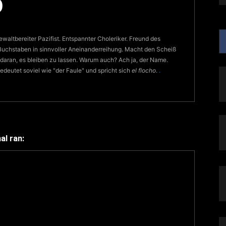
O
waltbereiter Pazifist. Entspannter Choleriker. Freund des
Buchstaben in sinnvoller Aneinanderreihung. Macht den Scheiß
 daran, es bleiben zu lassen. Warum auch? Ach ja, der Name.
eutet soviel wie "der Faule" und spricht sich
el flocho
.
.
l ran: