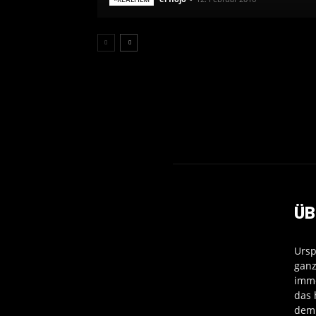
ÜB
Ursp
ganz
imme
das 
dem 