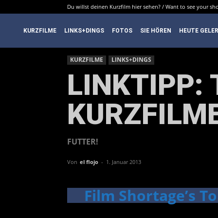
Du willst deinen Kurzfilm hier sehen? / Want to see your sho
DenkfabrikBlog
KURZFILME
LINKS+DINGS
FOTOS
SIE HÖREN
HEUTE GELE
KURZFILME
LINKS+DINGS
LINKTIPP: 
KURZFILME
FUTTER!
Von
el flojo
-
1. Januar 2013
Film Shortage’s To