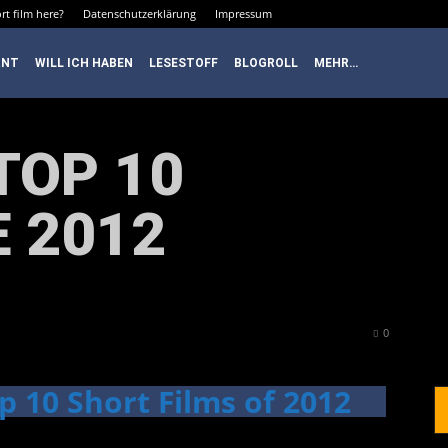
rt film here?
Datenschutzerklärung
Impressum
RNT
WILL ICH HABEN
LESESTOFF
BLOGROLL
MEHR…
TOP 10
 2012
0
p 10 Short Films of 2012