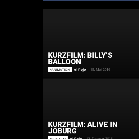
KURZFILM: BILLY’S
BALLOON
el flojo
-
18. Mai 2016
*ANIMATION
KURZFILM: ALIVE IN
JOBURG
el flojo
-
12. Februar 2016
*REALFILM