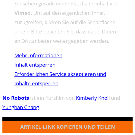
Sie sehen gerade einen Platzhalterinhalt von
Vimeo
. Um auf den eigentlichen Inhalt
zuzugreifen, klicken Sie auf die Schaltfläche
unten. Bitte beachten Sie, dass dabei Daten
an Drittanbieter weitergegeben werden.
Mehr Informationen
Inhalt entsperren
Erforderlichen Service akzeptieren und
Inhalte entsperren
No Robots
ist ein Kurzfilm von
Kimberly Knoll
und
Yunghan Chang
.
ARTIKEL-LINK KOPIEREN UND TEILEN