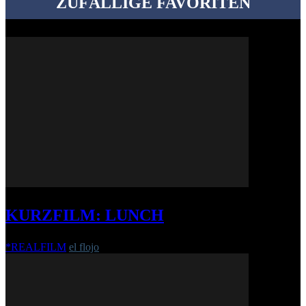
ZUFÄLLIGE FAVORITEN
KURZFILM: LUNCH
*REALFILM
el flojo
-
12. Januar 2017