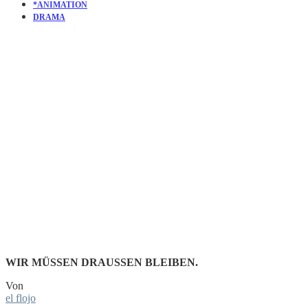
*ANIMATION
DRAMA
KURZFILM:
NO ROBOTS |
KEINE
ROBOTER!
WIR MÜSSEN DRAUSSEN BLEIBEN.
Von
el flojo