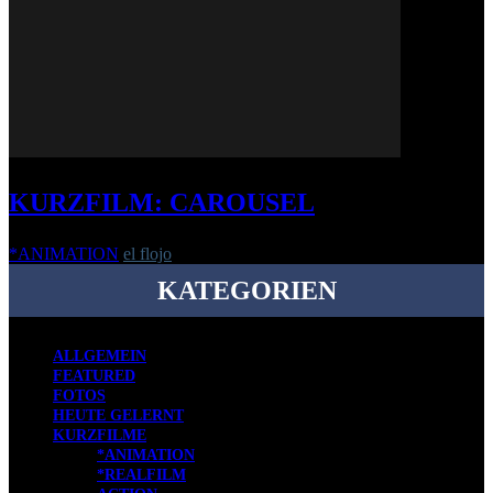
KURZFILM: CAROUSEL
*ANIMATION
el flojo
-
4. Januar 2016
KATEGORIEN
ALLGEMEIN
FEATURED
FOTOS
HEUTE GELERNT
KURZFILME
*ANIMATION
*REALFILM