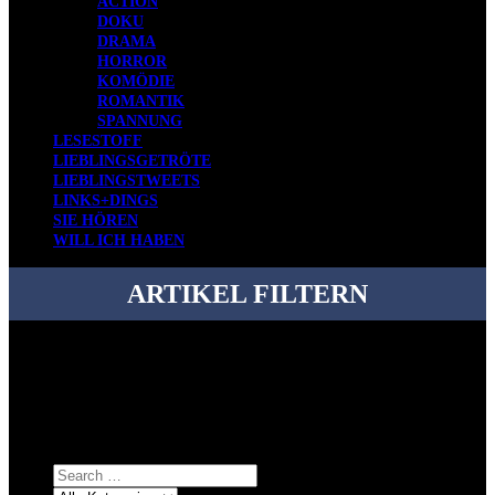
ACTION
DOKU
DRAMA
HORROR
KOMÖDIE
ROMANTIK
SPANNUNG
LESESTOFF
LIEBLINGSGETRÖTE
LIEBLINGSTWEETS
LINKS+DINGS
SIE HÖREN
WILL ICH HABEN
ARTIKEL FILTERN
Bei über 5200 Artikeln im Blog muss man manchmal ein bisschen
systematischer suchen.
Einfach eine Kategorie markieren, ein passendes Schlagwort
auswählen und suchen lassen.