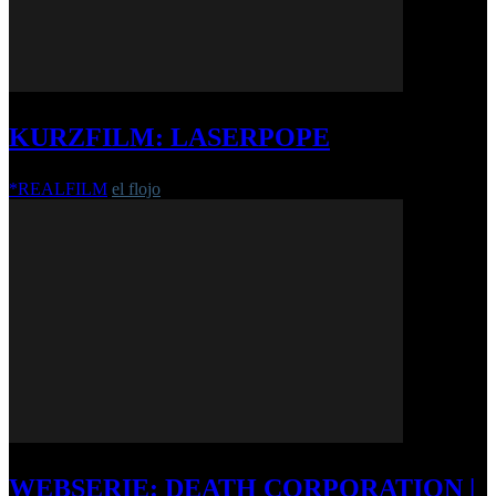
KURZFILM: LASERPOPE
*REALFILM
el flojo
-
24. Oktober 2016
WEBSERIE: DEATH CORPORATION |