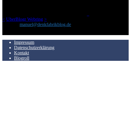
einem Blog geworden, das man auf dem Schirm haben sollte, wenn
man Kurzfilme mag und auch drumherum nichts gegen Fotos,
LinkTipps und gelegentlichen Kokolores hat.
_
<
UberBlogr Webring
>
Kontakt:
manuel@denkfabrikblog.de
AUCH HIER ZU FINDEN
Impressum
Datenschutzerklärung
Kontakt
Blogroll