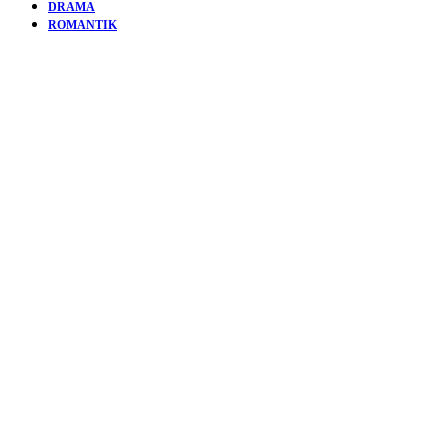
DRAMA
ROMANTIK
KURZFIL
ONE RAT
SHORT |
KLEINE