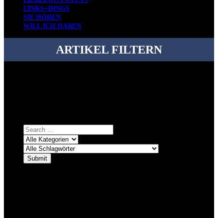
LINKS+DINGS
SIE HÖREN
WILL ICH HABEN
ARTIKEL FILTERN
Bei über 5200 Artikeln im Blog muss man manchmal ein bisschen
systematischer suchen.
Einfach eine Kategorie markieren, ein passendes Schlagwort
auswählen und suchen lassen.
ÜBER DENKFABRIKBLOG
Ursprünglich vor über 25 Jahren mal dazu gedacht, den ganzen im
Netz gefundenen Kram, den ich meinen Freunden immer per Mail
geschickt habe, an einem Ort zu bündeln, ist das hier mit der Zeit zu