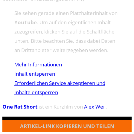
Sie sehen gerade einen Platzhalterinhalt von
YouTube
. Um auf den eigentlichen Inhalt
zuzugreifen, klicken Sie auf die Schaltfläche
unten. Bitte beachten Sie, dass dabei Daten
an Drittanbieter weitergegeben werden.
Mehr Informationen
Inhalt entsperren
Erforderlichen Service akzeptieren und
Inhalte entsperren
One Rat Short
ist ein Kurzfilm von
Alex Weil
.
ARTIKEL-LINK KOPIEREN UND TEILEN