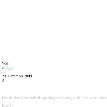
MIT SPEC
UND MICH
Von
el flojo
-
20. Dezember 2008
3
Die in der Überschrift getätigte Aussage dürfte zuminde
lecker.