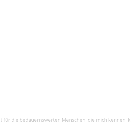
K FÄNGT M
.
st für die bedauernswerten Menschen, die mich kennen, ke