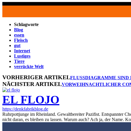
Schlagworte
Blog
essen
Fleisch
gut
Internet
Lustiges
Tiere
verrückte Welt
VORHERIGER ARTIKEL
FLUSSDIAGRAMME SIND 
NÄCHSTER ARTIKEL
VORWEIHNACHTLICHER COMP
EL FLOJO
https://denkfabrikblog.de
Ruhrpottjunge im Rheinland. Gewaltbereiter Pazifist. Entspannter Ch
nicht daran, es bleiben zu lassen. Warum auch? Ach ja, der Name. K