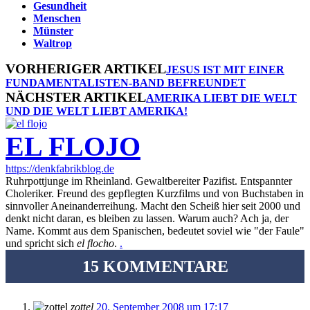
Gesundheit
Menschen
Münster
Waltrop
VORHERIGER ARTIKEL
JESUS IST MIT EINER
FUNDAMENTALISTEN-BAND BEFREUNDET
NÄCHSTER ARTIKEL
AMERIKA LIEBT DIE WELT
UND DIE WELT LIEBT AMERIKA!
EL FLOJO
https://denkfabrikblog.de
Ruhrpottjunge im Rheinland. Gewaltbereiter Pazifist. Entspannter
Choleriker. Freund des gepflegten Kurzfilms und von Buchstaben in
sinnvoller Aneinanderreihung. Macht den Scheiß hier seit 2000 und
denkt nicht daran, es bleiben zu lassen. Warum auch? Ach ja, der
Name. Kommt aus dem Spanischen, bedeutet soviel wie "der Faule"
und spricht sich
el flocho
.
.
15 KOMMENTARE
zottel
20. September 2008 um 17:17