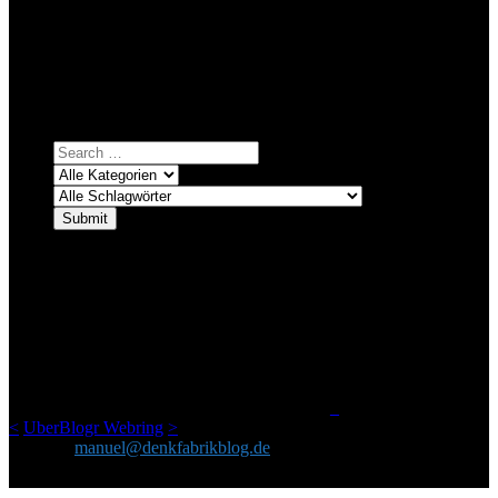
Bei über 5200 Artikeln im Blog muss man manchmal ein bisschen
systematischer suchen.
Einfach eine Kategorie markieren, ein passendes Schlagwort
auswählen und suchen lassen.
ÜBER DENKFABRIKBLOG
Ursprünglich vor über 25 Jahren mal dazu gedacht, den ganzen im
Netz gefundenen Kram, den ich meinen Freunden immer per Mail
geschickt habe, an einem Ort zu bündeln, ist das hier mit der Zeit zu
einem Blog geworden, das man auf dem Schirm haben sollte, wenn
man Kurzfilme mag und auch drumherum nichts gegen Fotos,
LinkTipps und gelegentlichen Kokolores hat.
_
<
UberBlogr Webring
>
Kontakt:
manuel@denkfabrikblog.de
AUCH HIER ZU FINDEN