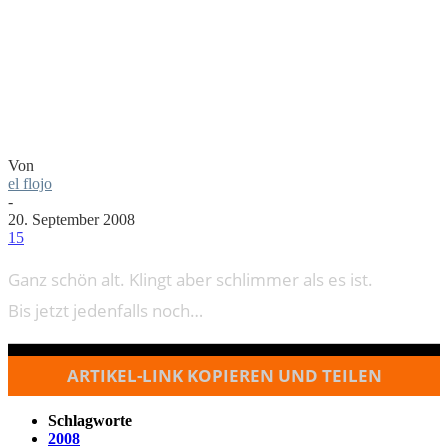
EINUNDDREISSI
Von
el flojo
-
20. September 2008
15
Ganz schön alt. Klingt aber schlimmer als es ist.
Bis jetzt jedenfalls noch…
ARTIKEL-LINK KOPIEREN UND TEILEN
Schlagworte
2008