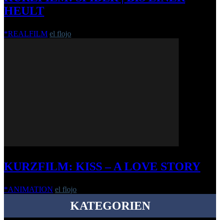
HEULT
*REALFILM
el flojo
-
8. März 2011
KURZFILM: KISS – A LOVE STORY
*ANIMATION
el flojo
-
6. März 2012
KATEGORIEN