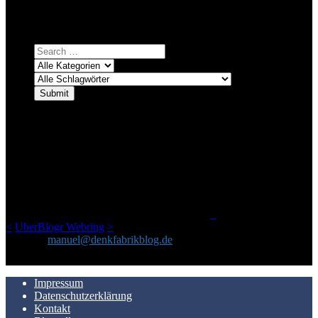
Einfach eine Kategorie markieren, ein passendes Schlagwort
auswählen und suchen lassen.
ÜBER DENKFABRIKBLOG
Ursprünglich vor über 25 Jahren mal dazu gedacht, den ganzen im
Netz gefundenen Kram, den ich meinen Freunden immer per Mail
geschickt habe, an einem Ort zu bündeln, ist das hier mit der Zeit zu
einem Blog geworden, das man auf dem Schirm haben sollte, wenn
man Kurzfilme mag und auch drumherum nichts gegen Fotos,
LinkTipps und gelegentlichen Kokolores hat.
_
<
UberBlogr Webring
>
Kontakt:
manuel@denkfabrikblog.de
AUCH HIER ZU FINDEN
Impressum
Datenschutzerklärung
Kontakt