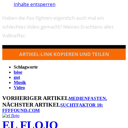
Inhalte entsperren
Haben die
Foo Fighters
eigentlich auch mal ein
schlechtes Video gemacht? Meines Erachtens alles
Volltreffer.
ARTIKEL-LINK KOPIEREN UND TEILEN
Schlagworte
böse
gut
Musik
Video
VORHERIGER ARTIKEL
MEDIENFASTEN.
NÄCHSTER ARTIKEL
SUCHTFAKTOR 10:
FFFFOUND.COM
EL FLOJO