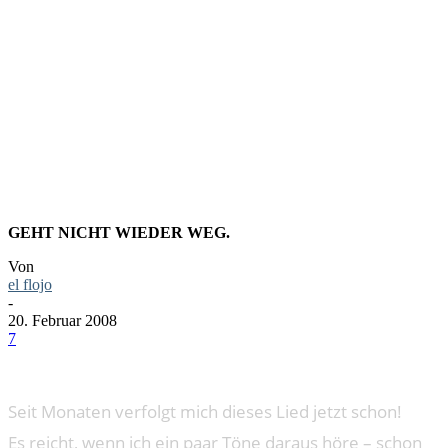
ROAD TO
RUIN
GEHT NICHT WIEDER WEG.
Von
el flojo
-
20. Februar 2008
7
Seit Monaten verfolgt mich dieses Lied jetzt schon!
Es reicht, wenn ich ein paar Töne daraus höre – schon