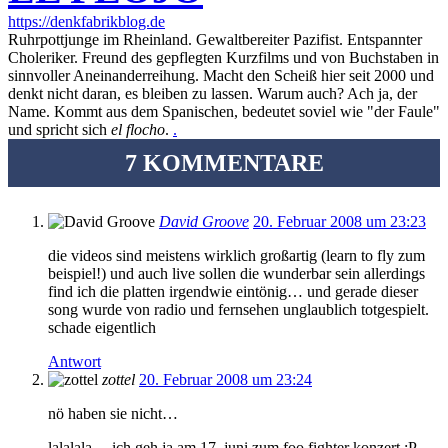
https://denkfabrikblog.de
Ruhrpottjunge im Rheinland. Gewaltbereiter Pazifist. Entspannter
Choleriker. Freund des gepflegten Kurzfilms und von Buchstaben in
sinnvoller Aneinanderreihung. Macht den Scheiß hier seit 2000 und
denkt nicht daran, es bleiben zu lassen. Warum auch? Ach ja, der
Name. Kommt aus dem Spanischen, bedeutet soviel wie "der Faule"
und spricht sich
el flocho
.
.
7 KOMMENTARE
David Groove
20. Februar 2008 um 23:23
die videos sind meistens wirklich großartig (learn to fly zum
beispiel!) und auch live sollen die wunderbar sein allerdings
find ich die platten irgendwie eintönig… und gerade dieser
song wurde von radio und fernsehen unglaublich totgespielt.
schade eigentlich
Antwort
zottel
20. Februar 2008 um 23:24
nö haben sie nicht…
lalalala …ich geh ja am 17. juni zum foo fighter konzert :P