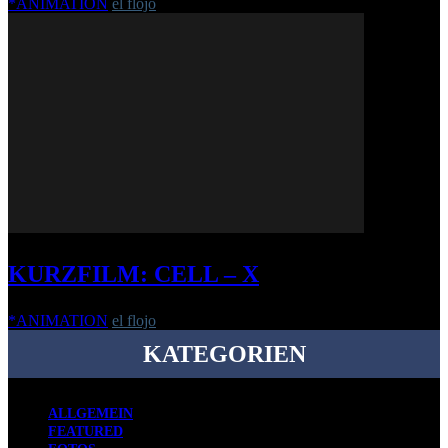
*ANIMATION
el flojo
-
28. April 2017
KURZFILM: CELL – X
*ANIMATION
el flojo
-
23. Oktober 2019
KATEGORIEN
ALLGEMEIN
FEATURED