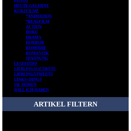
FOTOS
HEUTE GELERNT
KURZFILME
*ANIMATION
*REALFILM
ACTION
DOKU
DRAMA
HORROR
KOMÖDIE
ROMANTIK
SPANNUNG
LESESTOFF
LIEBLINGSGETRÖTE
LIEBLINGSTWEETS
LINKS+DINGS
SIE HÖREN
WILL ICH HABEN
ARTIKEL FILTERN
Bei über 5200 Artikeln im Blog muss man manchmal ein bisschen
systematischer suchen.