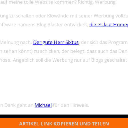
auf meine tolle Website kommen? Richtig, Werbung!
bung zu schalten oder Klowände mit seiner Werbung vollzus
Software namens Blog Blaster entwickelt,
die es laut Hom
r Meinung nach.
Der gute Herr Sixtus
, der sich das Progra
n sehen könnt) zu schicken, der belegt, dass auch das Den
Chose. Angeblich soll die Werbung nur auf Blogs geschalte
in Dank geht an
Michael
für den Hinweis.
ARTIKEL-LINK KOPIEREN UND TEILEN