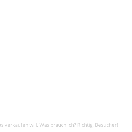
TER – TOLL
 STREIT S
 verkaufen will. Was brauch ich? Richtig, Besucher!