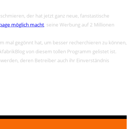
chmieren, der hat jetzt ganz neue, fanstastische
epage möglich macht
, seine Werbung auf 2 Millionen
mm mal gegönnt hat, um besser recherchieren zu können,
kfabrikBlog von diesem tollen Programm gelistet ist.
t werden, deren Betreiber auch ihr Einverständnis