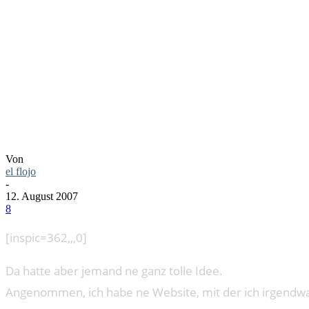
BLOG BLAS
WENN MAN
Von
el flojo
-
12. August 2007
8
[inspic=362,,,0]
Da hatte aber jemand ne ganz tolle Idee.
Angenommen, ich habe ne Website, mit der ich irgendwas