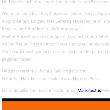
Und was brauchen wir, wenn keine oder kaum Besucher 
Wer jetzt keine Lust hat, Plakate zu kleben, Fernsehwer
Möglichkeiten. Ein gewisser Sebastian Foss hat ne tolle 
Blogs zu veröffentlichen. Als Kommentar.
Meiner Ansicht nach ist das Spam. Und nicht nur meine
war so freundlich mir einen Screenshot (den ihr hier obe
Aber das ist noch gar nicht das Lustigste an der ganzen 
gegeben haben.
Und jetzt ratet mal. Richtig, hab ich gar nicht.
Dafür hat Herr Foss aber bald etwas. Nämlich Post.
Einen detaillierten Bericht findet ihr bei
Mario Sixtus
. Me