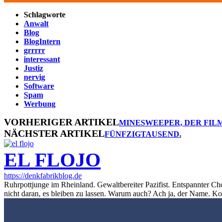
Schlagworte
Anwalt
Blog
BlogIntern
grrrrr
interessant
Justiz
nervig
Software
Spam
Werbung
VORHERIGER ARTIKEL
MINESWEEPER, DER FILM.
NÄCHSTER ARTIKEL
FÜNFZIGTAUSEND.
EL FLOJO
https://denkfabrikblog.de
Ruhrpottjunge im Rheinland. Gewaltbereiter Pazifist. Entspannter Ch
nicht daran, es bleiben zu lassen. Warum auch? Ach ja, der Name. K