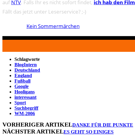
auf
NTV
. Falls Ihr es nicht sofort findet,
ich hab den Film
Fällt das jetzt unter Leserservice? ;-)
Kein Sommermärchen
Schlagworte
BlogIntern
Deutschland
England
Fußball
Google
Hooligans
interessant
Sport
Suchbegriff
WM-2006
VORHERIGER ARTIKEL
DANKE FÜR DIE PUNKTE
NÄCHSTER ARTIKEL
ES GEHT SO EINIGES