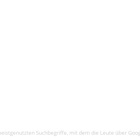
 – EIN AN
ÄRCHEN
meistgenutzten Suchbegriffe, mit dem die Leute über Goog