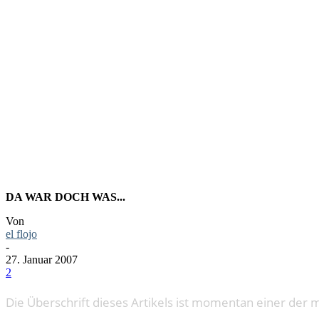
HOOLIGANS
SOMMERM
DA WAR DOCH WAS...
Von
el flojo
-
27. Januar 2007
2
Die Überschrift dieses Artikels ist momentan einer der 