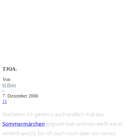
KEIN
SOMMERMÄR
TJOA.
Von
el flojo
-
7. Dezember 2006
11
Nachdem ich gestern auch endlich mal das
Sommermärchen
geguckt hab und nun weiß
wie es
wirklich war
(?), bin ich auch noch über ein nettes