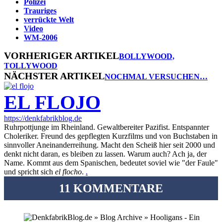
Polizei
Trauriges
verrückte Welt
Video
WM-2006
VORHERIGER ARTIKEL
BOLLYWOOD,
TOLLYWOOD
NÄCHSTER ARTIKEL
NOCHMAL VERSUCHEN…
EL FLOJO
https://denkfabrikblog.de
Ruhrpottjunge im Rheinland. Gewaltbereiter Pazifist. Entspannter
Choleriker. Freund des gepflegten Kurzfilms und von Buchstaben in
sinnvoller Aneinanderreihung. Macht den Scheiß hier seit 2000 und
denkt nicht daran, es bleiben zu lassen. Warum auch? Ach ja, der
Name. Kommt aus dem Spanischen, bedeutet soviel wie "der Faule"
und spricht sich
el flocho
.
.
11 KOMMENTARE