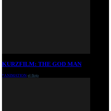
KURZFILM: THE GOD MAN
*ANIMATION
el flojo
-
2. April 2026