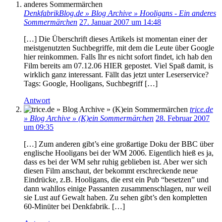
DenkfabrikBlog.de » Blog Archive » Hooligans - Ein anderes
Sommermärchen
27. Januar 2007 um 14:48
[…] Die Überschrift dieses Artikels ist momentan einer der
meistgenutzten Suchbegriffe, mit dem die Leute über Google
hier reinkommen. Falls Ihr es nicht sofort findet, ich hab den
Film bereits am 07.12.06 HIER gepostet. Viel Spaß damit, is
wirklich ganz interessant. Fällt das jetzt unter Leserservice?
Tags: Google, Hooligans, Suchbegriff […]
Antwort
trice.de
» Blog Archive » (K)ein Sommermärchen
28. Februar 2007
um 09:35
[…] Zum anderen gibt’s eine großartige Doku der BBC über
englische Hooligans bei der WM 2006. Eigentlich hieß es ja,
dass es bei der WM sehr ruhig geblieben ist. Aber wer sich
diesen Film anschaut, der bekommt erschreckende neue
Eindrücke, z.B. Hooligans, die erst ein Pub “besetzen” und
dann wahllos einige Passanten zusammenschlagen, nur weil
sie Lust auf Gewalt haben. Zu sehen gibt’s den kompletten
60-Minüter bei Denkfabrik. […]