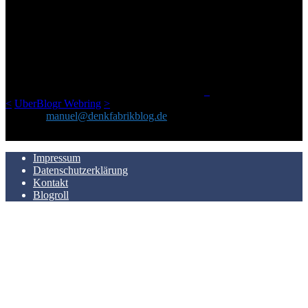
ÜBER DENKFABRIKBLOG
Ursprünglich vor über 25 Jahren mal dazu gedacht, den ganzen im
Netz gefundenen Kram, den ich meinen Freunden immer per Mail
geschickt habe, an einem Ort zu bündeln, ist das hier mit der Zeit zu
einem Blog geworden, das man auf dem Schirm haben sollte, wenn
man Kurzfilme mag und auch drumherum nichts gegen Fotos,
LinkTipps und gelegentlichen Kokolores hat.
_
<
UberBlogr Webring
>
Kontakt:
manuel@denkfabrikblog.de
AUCH HIER ZU FINDEN
Impressum
Datenschutzerklärung
Kontakt
Blogroll