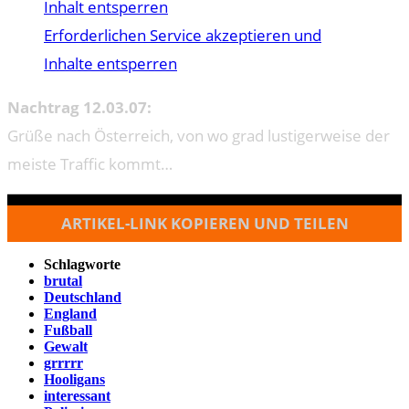
Inhalt entsperren
Erforderlichen Service akzeptieren und
Inhalte entsperren
Nachtrag 12.03.07:
Grüße nach Österreich, von wo grad lustigerweise der
meiste Traffic kommt…
ARTIKEL-LINK KOPIEREN UND TEILEN
Schlagworte
brutal
Deutschland
England
Fußball
Gewalt
grrrrr
Hooligans
interessant