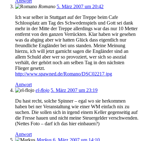
Antwort
Romano
5. März 2007 um 20:42
Ich war selber in Stuttgart auf der Treppe beim Cafe
Schlossplatz am Tag des Schwedenspiels und Gott sei dank
mehr in der Mitte der Treppe allerdings war das nur 10 Metter
entfernt von den ganzen Verrückten. Klar haben wir gesehen
was da abging aber wir hatten Glück dass eigentlich nur
freundliche Engländer bei uns standen. Meine Meinung
hierzu, ich will jetzt garnicht sagen die Engländer sind an
allem Schuld aber wer so provoziert, wer sich so asozial
verhält, der gehört noch am selben Tag in den nächsten
Flieger gesetzt.
http://www.spawned.de/Romano/DSC02217.jpg
Antwort
el-flojo
5. März 2007 um 23:19
Du hast recht, solche Spinner – egal wo sie herkommen
haben bei ner Veranstaltung wie einer WM einfach nix zu
suchen. Die sollen sich in irgend einem Keller gegenseitig auf
die Fresse hauen und nicht meine Steuergelder verschwenden.
(Nettes Foto – darf ich das hier einbauen?)
Antwort
Markus
6. März 2007 um 14:10