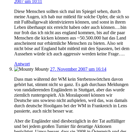
2007 um 10:11
Diese Menschen sollten sich mal im Spiegel sehen, durch
meine Augen, ich hab nur mitleid für solche Opfer, die sich so
mit Fußballgewalt identivizieren können, und sonst in ihrem
Leben überhaupt nix erreicht haben oder auch können….bin
nur froh das ich nicht aus england kommen, bis auf die paar
Menschen die kicken können aus ~50.500.000 hat das Land
anscheinent nur erbärmliche Menschen zu bieten. Also seit
nicht böse auf England habt mitleid mit den Spassten, bei dem
Aussehen würde ich auch aggressiv werden keine Frage….
Antwort
Mounty
27. November 2007 um 16:14
Dass man während der WM kein Sterbenswörtchen davon
gehört hat, stimmt nicht so ganz. Es gab durchaus Meldungen
von randalierenden Engländern in Stuttgart, aber das wurde
ziemlich runtergespielt. Als Moralapostel können wir
Deutsche uns sowieso nicht aufspielen, weil das, was damals
durch deutsche Hooligans bei der WM in Frankreich in Lens
passierte, auch nicht besser war.
Aber die Engländer sind diesbezüglich in der Tat auffälliger
und bei jedem großen Turnier für derartige Aktionen
berüchtigt. Umso besser, dass sie 2008 in Österreich und der