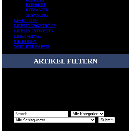
KOMÖDIE
ROMANTIK
SPANNUNG
LESESTOFF
LIEBLINGSGETRÖTE
LIEBLINGSTWEETS
LINKS+DINGS
SIE HÖREN
WILL ICH HABEN
ARTIKEL FILTERN
Bei über 5200 Artikeln im Blog muss man manchmal ein bisschen
systematischer suchen.
Einfach eine Kategorie markieren, ein passendes Schlagwort
auswählen und suchen lassen.