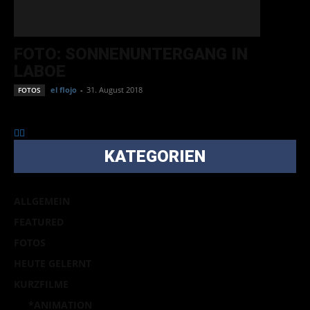
FOTO: SONNENUNTERGANG IN
LABOE
el flojo
-
31. August 2018
FOTOS
KATEGORIEN
ALLGEMEIN
FEATURED
FOTOS
HEUTE GELERNT
KURZFILME
*ANIMATION