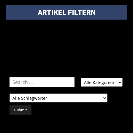
ARTIKEL FILTERN
Bei über 5200 Artikeln im Blog muss man manchmal ein
bisschen systematischer suchen.
Einfach eine Kategorie markieren, ein passendes Schlagwort
auswählen und suchen lassen.