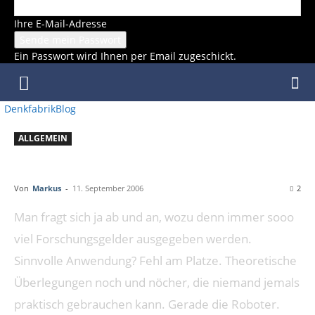
Ihre E-Mail-Adresse
Ein Passwort wird Ihnen per Email zugeschickt.
DenkfabrikBlog
ALLGEMEIN
SINNVOLLE TECHNIK
Von
Markus
-
11. September 2006
2
Man fragt sich ja ab und an, wozu denn immer sooo
viel Forschungsgelder ausgegeben werden.
Sinnvolle Anwendung? Fehl am Platze. Theoretische
Überlegungen noch und nöcher, die niemand jemals
praktisch gebrauchen kann. Gerade die Roboter.