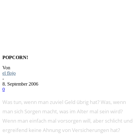
FINANZPA
POPCORN!
Von
el flojo
-
8. September 2006
0
Was tun, wenn man zuviel Geld übrig hat? Was, wenn
man sich Sorgen macht, was im Alter mal sein wird?
Wenn man einfach mal vorsorgen will, aber schlicht und
ergreifend keine Ahnung von Versicherungen hat?