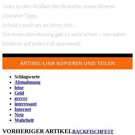
Links zu den Großen der Branche, sowie diverse
Literatur-Tipps.
Schaut’s euch an, es lohnt sich…
Die erste Abmahnung gab es wohl schon – von daher
bleibt es auf jeden Fall spannend!
ARTIKEL-LINK KOPIEREN UND TEILEN
Schlagworte
Abmahnung
böse
Geld
grrrrr
interessant
Internet
Netz
Wahrheit
VORHERIGER ARTIKEL
BACKFISCHFEST