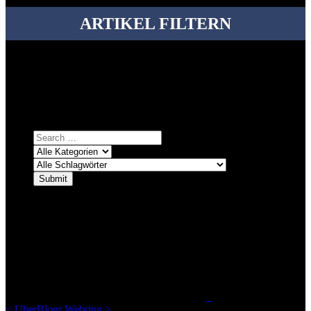
ARTIKEL FILTERN
Bei über 5200 Artikeln im Blog muss man manchmal ein bisschen
systematischer suchen.
Einfach eine Kategorie markieren, ein passendes Schlagwort
auswählen und suchen lassen.
ÜBER DENKFABRIKBLOG
Ursprünglich vor über 25 Jahren mal dazu gedacht, den ganzen im
Netz gefundenen Kram, den ich meinen Freunden immer per Mail
geschickt habe, an einem Ort zu bündeln, ist das hier mit der Zeit zu
einem Blog geworden, das man auf dem Schirm haben sollte, wenn
man Kurzfilme mag und auch drumherum nichts gegen Fotos,
LinkTipps und gelegentlichen Kokolores hat.
_
<
UberBlogr Webring
>