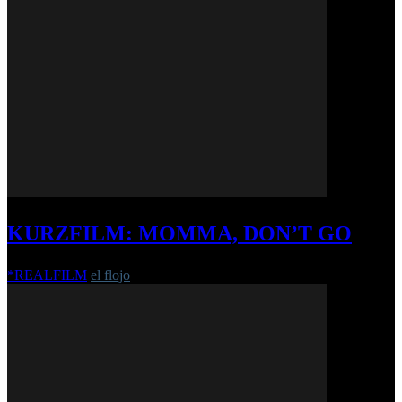
KURZFILM: MOMMA, DON’T GO
*REALFILM
el flojo
-
4. Juni 2021