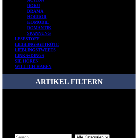
ACTION
DOKU
DRAMA
HORROR
KOMÖDIE
ROMANTIK
SPANNUNG
LESESTOFF
LIEBLINGSGETRÖTE
LIEBLINGSTWEETS
LINKS+DINGS
SIE HÖREN
WILL ICH HABEN
ARTIKEL FILTERN
Bei über 5200 Artikeln im Blog muss man manchmal ein bisschen
systematischer suchen.
Einfach eine Kategorie markieren, ein passendes Schlagwort
auswählen und suchen lassen.