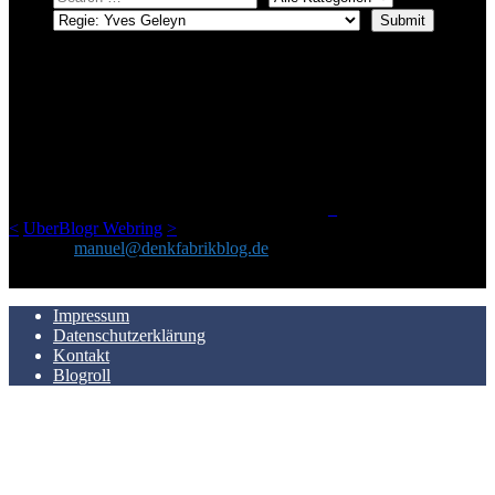
ÜBER DENKFABRIKBLOG
Ursprünglich vor über 25 Jahren mal dazu gedacht, den ganzen im
Netz gefundenen Kram, den ich meinen Freunden immer per Mail
geschickt habe, an einem Ort zu bündeln, ist das hier mit der Zeit zu
einem Blog geworden, das man auf dem Schirm haben sollte, wenn
man Kurzfilme mag und auch drumherum nichts gegen Fotos,
LinkTipps und gelegentlichen Kokolores hat.
_
<
UberBlogr Webring
>
Kontakt:
manuel@denkfabrikblog.de
AUCH HIER ZU FINDEN
Impressum
Datenschutzerklärung
Kontakt
Blogroll