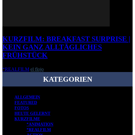
KURZFILM: BREAKFAST SURPRISE |
KEIN GANZ ALLTÄGLICHES
FRÜHSTÜCK
*REALFILM
el flojo
-
16. April 2013
KATEGORIEN
ALLGEMEIN
FEATURED
FOTOS
HEUTE GELERNT
KURZFILME
*ANIMATION
*REALFILM