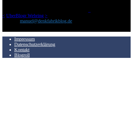
man Kurzfilme mag und auch drumherum nichts gegen Fotos,
LinkTipps und gelegentlichen Kokolores hat.
_
<
UberBlogr Webring
>
Kontakt:
manuel@denkfabrikblog.de
AUCH HIER ZU FINDEN
Impressum
Datenschutzerklärung
Kontakt
Blogroll