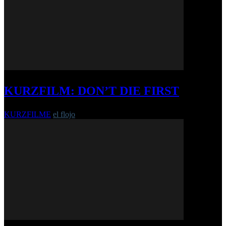
KURZFILM: DON’T DIE FIRST
KURZFILME
el flojo
-
1. Dezember 2021