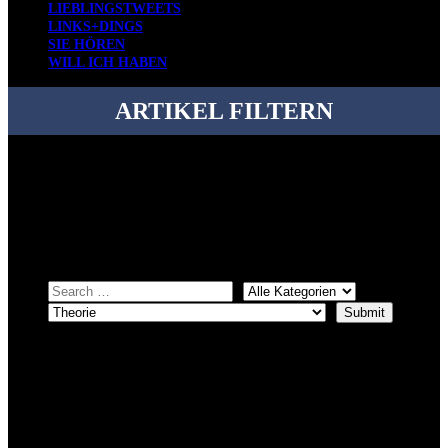
LIEBLINGSTWEETS
LINKS+DINGS
SIE HÖREN
WILL ICH HABEN
ARTIKEL FILTERN
Bei über 5200 Artikeln im Blog muss man manchmal ein bisschen
systematischer suchen.
Einfach eine Kategorie markieren, ein passendes Schlagwort
auswählen und suchen lassen.
ÜBER DENKFABRIKBLOG
Ursprünglich vor über 25 Jahren mal dazu gedacht, den ganzen im
Netz gefundenen Kram, den ich meinen Freunden immer per Mail
geschickt habe, an einem Ort zu bündeln, ist das hier mit der Zeit zu
einem Blog geworden, das man auf dem Schirm haben sollte, wenn