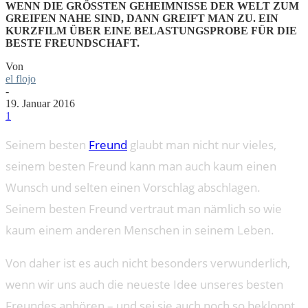
WENN DIE GRÖSSTEN GEHEIMNISSE DER WELT ZUM G
REIFEN NAHE SIND, DANN GREIFT MAN ZU. EIN K
URZFILM ÜBER EINE BELASTUNGSPROBE FÜR DIE B
ESTE FREUNDSCHAFT.
Von
el flojo
-
19. Januar 2016
1
Seinem besten
Freund
glaubt man nicht nur vieles,
seinem besten Freund kann man auch kaum einen
Wunsch und selten einen Vorschlag abschlagen.
Seinem besten Freund vertraut man nämlich so wie
kaum einem anderen Menschen in seinem Leben.
Von daher ist es auch nicht besonders verwunderlich,
wenn wir uns auch die neueste Idee unseres besten
Freundes anhören – und sei sie auch noch so bekloppt,