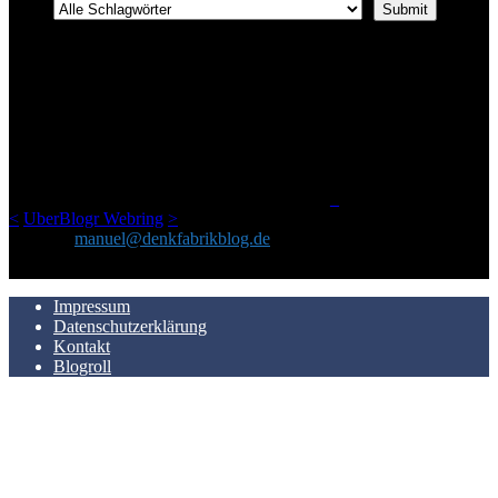
ÜBER DENKFABRIKBLOG
Ursprünglich vor über 25 Jahren mal dazu gedacht, den ganzen im
Netz gefundenen Kram, den ich meinen Freunden immer per Mail
geschickt habe, an einem Ort zu bündeln, ist das hier mit der Zeit zu
einem Blog geworden, das man auf dem Schirm haben sollte, wenn
man Kurzfilme mag und auch drumherum nichts gegen Fotos,
LinkTipps und gelegentlichen Kokolores hat.
_
<
UberBlogr Webring
>
Kontakt:
manuel@denkfabrikblog.de
AUCH HIER ZU FINDEN
Impressum
Datenschutzerklärung
Kontakt
Blogroll