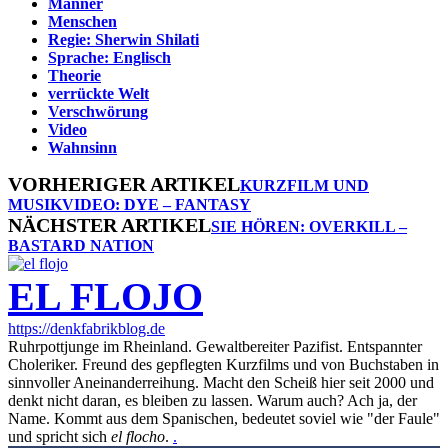
Männer
Menschen
Regie: Sherwin Shilati
Sprache: Englisch
Theorie
verrückte Welt
Verschwörung
Video
Wahnsinn
VORHERIGER ARTIKEL
KURZFILM UND
MUSIKVIDEO: DYE – FANTASY
NÄCHSTER ARTIKEL
SIE HÖREN: OVERKILL –
BASTARD NATION
EL FLOJO
https://denkfabrikblog.de
Ruhrpottjunge im Rheinland. Gewaltbereiter Pazifist. Entspannter
Choleriker. Freund des gepflegten Kurzfilms und von Buchstaben in
sinnvoller Aneinanderreihung. Macht den Scheiß hier seit 2000 und
denkt nicht daran, es bleiben zu lassen. Warum auch? Ach ja, der
Name. Kommt aus dem Spanischen, bedeutet soviel wie "der Faule"
und spricht sich
el flocho
.
.