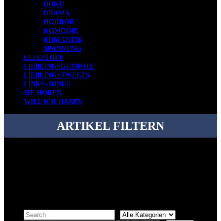
DOKU
DRAMA
HORROR
KOMÖDIE
ROMANTIK
SPANNUNG
LESESTOFF
LIEBLINGSGETRÖTE
LIEBLINGSTWEETS
LINKS+DINGS
SIE HÖREN
WILL ICH HABEN
ARTIKEL FILTERN
Bei über 5200 Artikeln im Blog muss man manchmal ein bisschen
systematischer suchen.
Einfach eine Kategorie markieren, ein passendes Schlagwort
auswählen und suchen lassen.