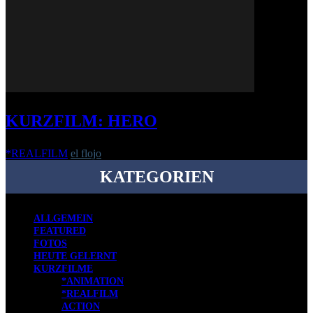
KURZFILM: HERO
*REALFILM
el flojo
-
22. Februar 2017
KATEGORIEN
ALLGEMEIN
FEATURED
FOTOS
HEUTE GELERNT
KURZFILME
*ANIMATION
*REALFILM
ACTION