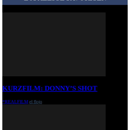
KURZFILM: DONNY’S SHOT
*REALFILM
el flojo
-
6. Juli 2020