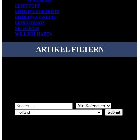
SPANNUNG
LESESTOFF
LIEBLINGSGETRÖTE
LIEBLINGSTWEETS
LINKS+DINGS
SIE HÖREN
WILL ICH HABEN
ARTIKEL FILTERN
Bei über 5200 Artikeln im Blog muss man manchmal ein bisschen
systematischer suchen.
Einfach eine Kategorie markieren, ein passendes Schlagwort
auswählen und suchen lassen.
ÜBER DENKFABRIKBLOG
Ursprünglich vor über 25 Jahren mal dazu gedacht, den ganzen im