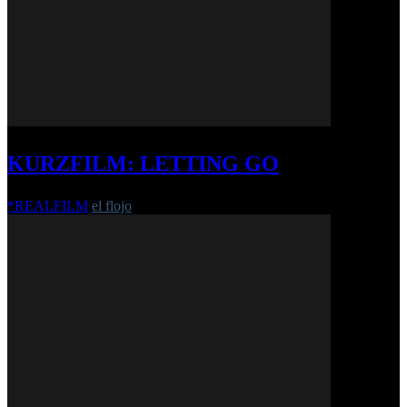
KURZFILM: LETTING GO
*REALFILM
el flojo
-
13. März 2020