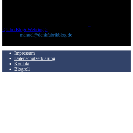
Netz gefundenen Kram, den ich meinen Freunden immer per Mail
geschickt habe, an einem Ort zu bündeln, ist das hier mit der Zeit zu
einem Blog geworden, das man auf dem Schirm haben sollte, wenn
man Kurzfilme mag und auch drumherum nichts gegen Fotos,
LinkTipps und gelegentlichen Kokolores hat.
_
<
UberBlogr Webring
>
Kontakt:
manuel@denkfabrikblog.de
AUCH HIER ZU FINDEN
Impressum
Datenschutzerklärung
Kontakt
Blogroll