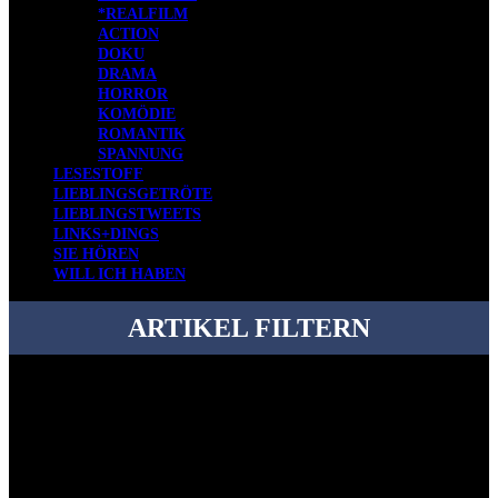
*REALFILM
ACTION
DOKU
DRAMA
HORROR
KOMÖDIE
ROMANTIK
SPANNUNG
LESESTOFF
LIEBLINGSGETRÖTE
LIEBLINGSTWEETS
LINKS+DINGS
SIE HÖREN
WILL ICH HABEN
ARTIKEL FILTERN
Bei über 5200 Artikeln im Blog muss man manchmal ein bisschen
systematischer suchen.
Einfach eine Kategorie markieren, ein passendes Schlagwort
auswählen und suchen lassen.