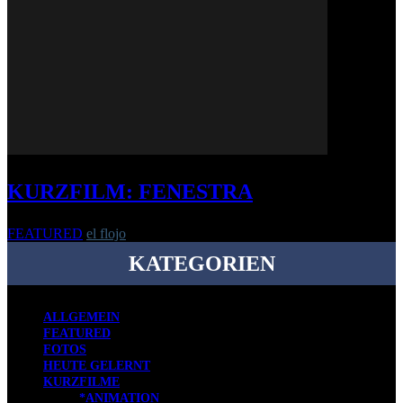
KURZFILM: FENESTRA
FEATURED
el flojo
-
27. Oktober 2020
KATEGORIEN
ALLGEMEIN
FEATURED
FOTOS
HEUTE GELERNT
KURZFILME
*ANIMATION