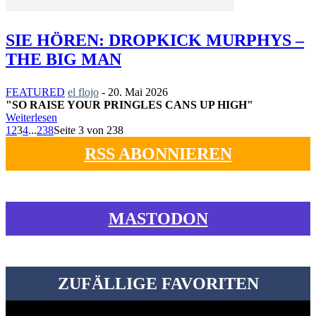
SIE HÖREN: DROPKICK MURPHYS –
THE BIG MAN
FEATURED
el flojo
-
20. Mai 2026
"SO RAISE YOUR PRINGLES CANS UP HIGH"
Weiterlesen
1
2
3
4
...
238
Seite 3 von 238
RSS ABONNIEREN
MASTODON
ZUFÄLLIGE FAVORITEN