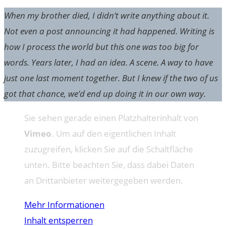
When my brother died, I didn’t write anything about it.
Not even a post announcing it had happened. Writing is
how I process the world but this one was too big for
words. Years later, I had an idea. A scene. A way to have
just one last moment together. But I knew if the two of us
got that chance, we’d end up doing it in our own way.
Sie sehen gerade einen Platzhalterinhalt von
Vimeo
. Um auf den eigentlichen Inhalt
zuzugreifen, klicken Sie auf die Schaltfläche
unten. Bitte beachten Sie, dass dabei Daten
an Drittanbieter weitergegeben werden.
Mehr Informationen
Inhalt entsperren