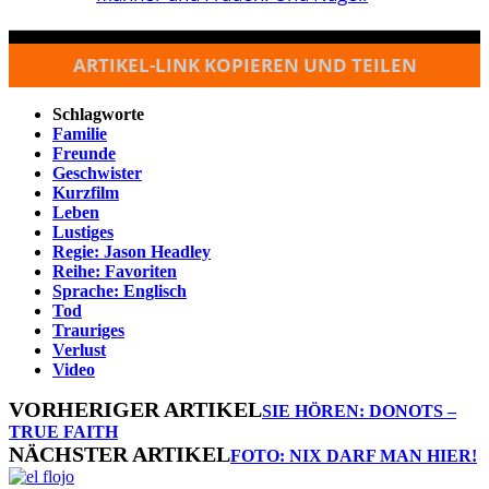
ARTIKEL-LINK KOPIEREN UND TEILEN
Schlagworte
Familie
Freunde
Geschwister
Kurzfilm
Leben
Lustiges
Regie: Jason Headley
Reihe: Favoriten
Sprache: Englisch
Tod
Trauriges
Verlust
Video
VORHERIGER ARTIKEL
SIE HÖREN: DONOTS –
TRUE FAITH
NÄCHSTER ARTIKEL
FOTO: NIX DARF MAN HIER!