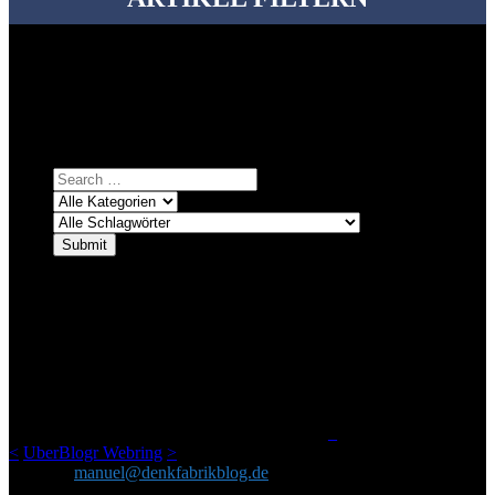
Bei über 5200 Artikeln im Blog muss man manchmal ein bisschen
systematischer suchen.
Einfach eine Kategorie markieren, ein passendes Schlagwort
auswählen und suchen lassen.
ÜBER DENKFABRIKBLOG
Ursprünglich vor über 25 Jahren mal dazu gedacht, den ganzen im
Netz gefundenen Kram, den ich meinen Freunden immer per Mail
geschickt habe, an einem Ort zu bündeln, ist das hier mit der Zeit zu
einem Blog geworden, das man auf dem Schirm haben sollte, wenn
man Kurzfilme mag und auch drumherum nichts gegen Fotos,
LinkTipps und gelegentlichen Kokolores hat.
_
<
UberBlogr Webring
>
Kontakt:
manuel@denkfabrikblog.de