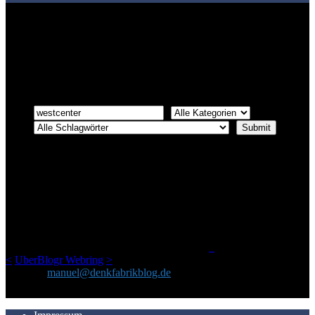
Bei über 5200 Artikeln im Blog muss man manchmal ein bisschen
systematischer suchen.
Einfach eine Kategorie markieren, ein passendes Schlagwort
auswählen und suchen lassen.
ÜBER DENKFABRIKBLOG
Ursprünglich vor über 25 Jahren mal dazu gedacht, den ganzen im
Netz gefundenen Kram, den ich meinen Freunden immer per Mail
geschickt habe, an einem Ort zu bündeln, ist das hier mit der Zeit zu
einem Blog geworden, das man auf dem Schirm haben sollte, wenn
man Kurzfilme mag und auch drumherum nichts gegen Fotos,
LinkTipps und gelegentlichen Kokolores hat.
_
<
UberBlogr Webring
>
Kontakt:
manuel@denkfabrikblog.de
AUCH HIER ZU FINDEN