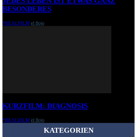
JEDES LEBEN IST ETWAS GANZ
BESONDERES
*REALFILM
el flojo
-
28. Juli 2014
KURZFILM: DIAGNOSIS
*REALFILM
el flojo
-
31. Juli 2018
KATEGORIEN