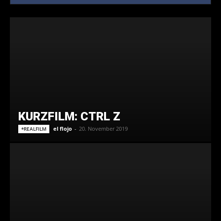
KURZFILM: CTRL Z
el flojo
-
20. November 2019
*REALFILM