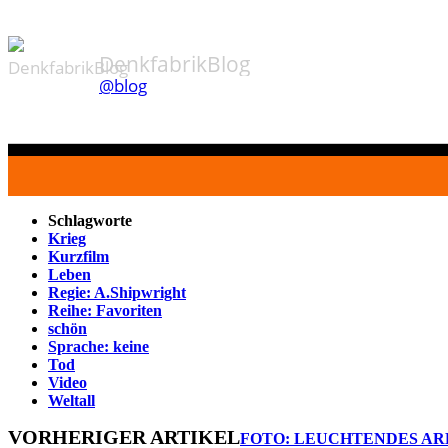
DenkfabrikBlog
@blog
Schlagworte
Krieg
Kurzfilm
Leben
Regie: A.Shipwright
Reihe: Favoriten
schön
Sprache: keine
Tod
Video
Weltall
VORHERIGER ARTIKEL
FOTO: LEUCHTENDES AR