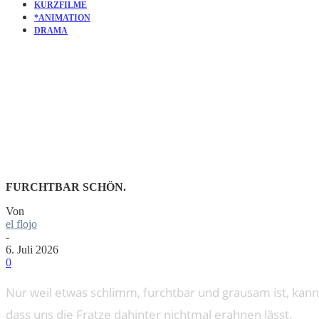
KURZFILME
*ANIMATION
DRAMA
KURZFILM
FURCHTBAR SCHÖN.
Von
el flojo
-
6. Juli 2026
0
Nur weil etwas schlimm, furchtbar und grausam ist, kann
dass uns die Fratze dahinter nichtmal erahnen lässt.