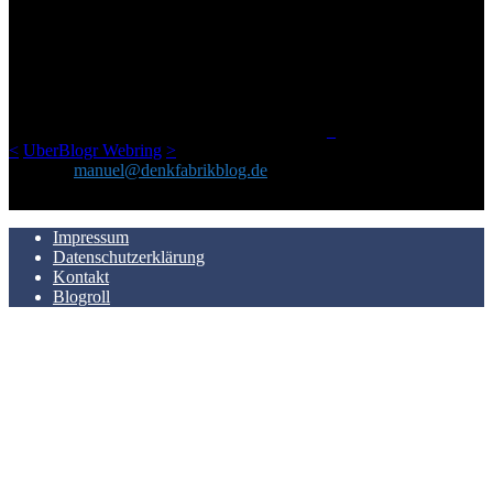
ÜBER DENKFABRIKBLOG
Ursprünglich vor über 25 Jahren mal dazu gedacht, den ganzen im
Netz gefundenen Kram, den ich meinen Freunden immer per Mail
geschickt habe, an einem Ort zu bündeln, ist das hier mit der Zeit zu
einem Blog geworden, das man auf dem Schirm haben sollte, wenn
man Kurzfilme mag und auch drumherum nichts gegen Fotos,
LinkTipps und gelegentlichen Kokolores hat.
_
<
UberBlogr Webring
>
Kontakt:
manuel@denkfabrikblog.de
AUCH HIER ZU FINDEN
Impressum
Datenschutzerklärung
Kontakt
Blogroll