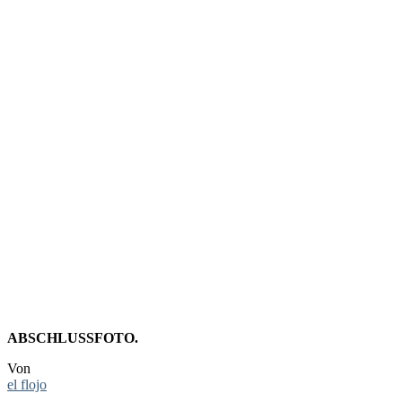
FOTO:
BOYSETSF
IM
PALLADIU
ABSCHLUSSFOTO.
Von
el flojo
-