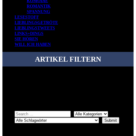
KOMÖDIE
ROMANTIK
SPANNUNG
LESESTOFF
LIEBLINGSGETRÖTE
LIEBLINGSTWEETS
LINKS+DINGS
SIE HÖREN
WILL ICH HABEN
ARTIKEL FILTERN
Bei über 5200 Artikeln im Blog muss man manchmal ein bisschen
systematischer suchen.
Einfach eine Kategorie markieren, ein passendes Schlagwort
auswählen und suchen lassen.