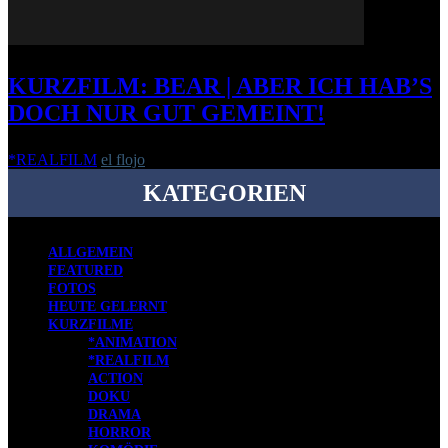
KURZFILM: BEAR | ABER ICH HAB’S
DOCH NUR GUT GEMEINT!
*REALFILM
el flojo
-
4. Februar 2013
KATEGORIEN
ALLGEMEIN
FEATURED
FOTOS
HEUTE GELERNT
KURZFILME
*ANIMATION
*REALFILM
ACTION
DOKU
DRAMA
HORROR