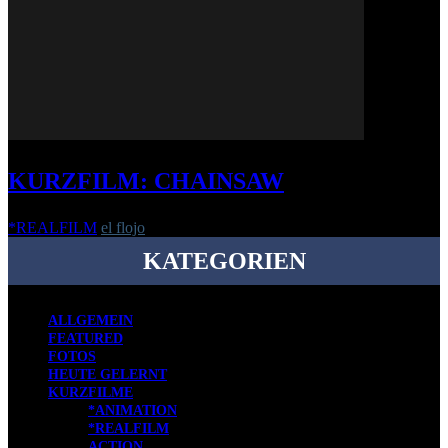
KURZFILM: CHAINSAW
*REALFILM
el flojo
-
21. Dezember 2015
KATEGORIEN
ALLGEMEIN
FEATURED
FOTOS
HEUTE GELERNT
KURZFILME
*ANIMATION
*REALFILM
ACTION