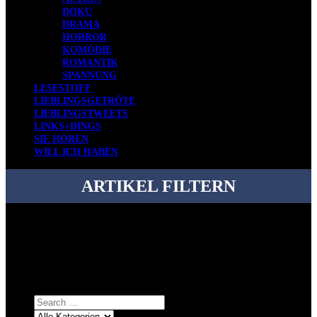
DOKU
DRAMA
HORROR
KOMÖDIE
ROMANTIK
SPANNUNG
LESESTOFF
LIEBLINGSGETRÖTE
LIEBLINGSTWEETS
LINKS+DINGS
SIE HÖREN
WILL ICH HABEN
ARTIKEL FILTERN
Bei über 5200 Artikeln im Blog muss man manchmal ein bisschen
systematischer suchen.
Einfach eine Kategorie markieren, ein passendes Schlagwort
auswählen und suchen lassen.