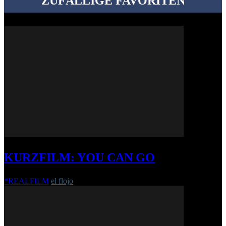
ZUFÄLLIGE FAVORITEN
KURZFILM: YOU CAN GO
*REALFILM
el flojo
-
1. August 2018