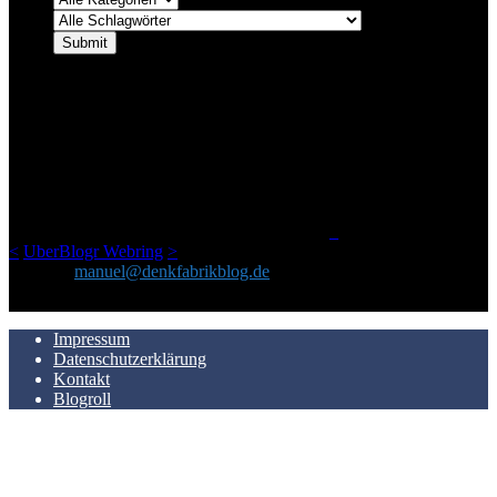
ÜBER DENKFABRIKBLOG
Ursprünglich vor über 25 Jahren mal dazu gedacht, den ganzen im
Netz gefundenen Kram, den ich meinen Freunden immer per Mail
geschickt habe, an einem Ort zu bündeln, ist das hier mit der Zeit zu
einem Blog geworden, das man auf dem Schirm haben sollte, wenn
man Kurzfilme mag und auch drumherum nichts gegen Fotos,
LinkTipps und gelegentlichen Kokolores hat.
_
<
UberBlogr Webring
>
Kontakt:
manuel@denkfabrikblog.de
AUCH HIER ZU FINDEN
Impressum
Datenschutzerklärung
Kontakt
Blogroll