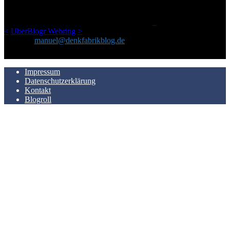
einem Blog geworden, das man auf dem Schirm haben sollte, wenn
man Kurzfilme mag und auch drumherum nichts gegen Fotos,
LinkTipps und gelegentlichen Kokolores hat.
_
<
UberBlogr Webring
>
Kontakt:
manuel@denkfabrikblog.de
AUCH HIER ZU FINDEN
Impressum
Datenschutzerklärung
Kontakt
Blogroll