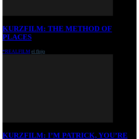
KURZFILM: THE METHOD OF
PLACES
*REALFILM
el flojo
-
23. März 2021
KURZFILM: I’M PATRICK, YOU’RE