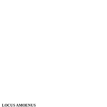
FOTO:
DAS
ZUGEKLE
KLO IM
CONNECT
LOCUS AMOENUS