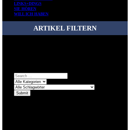
LINKS+DINGS
SIE HÖREN
WILL ICH HABEN
ARTIKEL FILTERN
Bei über 5200 Artikeln im Blog muss man manchmal ein bisschen
systematischer suchen.
Einfach eine Kategorie markieren, ein passendes Schlagwort
auswählen und suchen lassen.
ÜBER DENKFABRIKBLOG
Ursprünglich vor über 25 Jahren mal dazu gedacht, den ganzen im
Netz gefundenen Kram, den ich meinen Freunden immer per Mail
geschickt habe, an einem Ort zu bündeln, ist das hier mit der Zeit zu