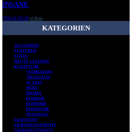
INSANE
*REALFILM
el flojo
-
18. November 2020
KATEGORIEN
ALLGEMEIN
FEATURED
FOTOS
HEUTE GELERNT
KURZFILME
*ANIMATION
*REALFILM
ACTION
DOKU
DRAMA
HORROR
KOMÖDIE
ROMANTIK
SPANNUNG
LESESTOFF
LIEBLINGSGETRÖTE
LIEBLINGSTWEETS