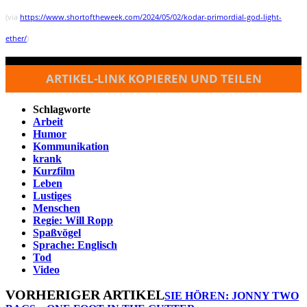
(via
https://www.shortoftheweek.com/2024/05/02/kodar-primordial-god-light-
ether/
)
ARTIKEL-LINK KOPIEREN UND TEILEN
Schlagworte
Arbeit
Humor
Kommunikation
krank
Kurzfilm
Leben
Lustiges
Menschen
Regie: Will Ropp
Spaßvögel
Sprache: Englisch
Tod
Video
VORHERIGER ARTIKEL
SIE HÖREN: JONNY TWO