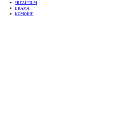
*REALFILM
DRAMA
KOMÖDIE
KURZFILM
KODAR:
THE
PRIMORDI
GOD OF