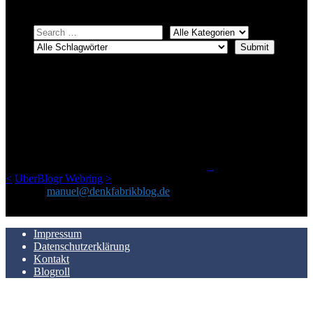
ÜBER DENKFABRIKBLOG
Ursprünglich vor über 25 Jahren mal dazu gedacht, den ganzen im
Netz gefundenen Kram, den ich meinen Freunden immer per Mail
geschickt habe, an einem Ort zu bündeln, ist das hier mit der Zeit zu
einem Blog geworden, das man auf dem Schirm haben sollte, wenn
man Kurzfilme mag und auch drumherum nichts gegen Fotos,
LinkTipps und gelegentlichen Kokolores hat.
_
<
UberBlogr Webring
>
Kontakt:
manuel@denkfabrikblog.de
AUCH HIER ZU FINDEN
Impressum
Datenschutzerklärung
Kontakt
Blogroll