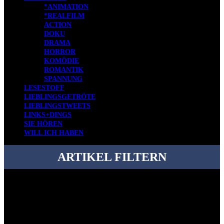
*ANIMATION
*REALFILM
ACTION
DOKU
DRAMA
HORROR
KOMÖDIE
ROMANTIK
SPANNUNG
LESESTOFF
LIEBLINGSGETRÖTE
LIEBLINGSTWEETS
LINKS+DINGS
SIE HÖREN
WILL ICH HABEN
ARTIKEL FILTERN
Bei über 5200 Artikeln im Blog muss man manchmal ein bisschen
systematischer suchen.
Einfach eine Kategorie markieren, ein passendes Schlagwort
auswählen und suchen lassen.