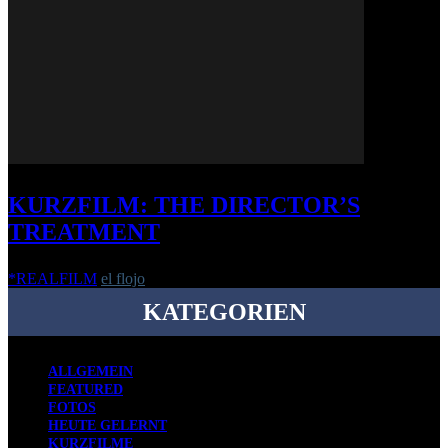
KURZFILM: THE DIRECTOR’S
TREATMENT
*REALFILM
el flojo
-
26. Oktober 2020
KATEGORIEN
ALLGEMEIN
FEATURED
FOTOS
HEUTE GELERNT
KURZFILME