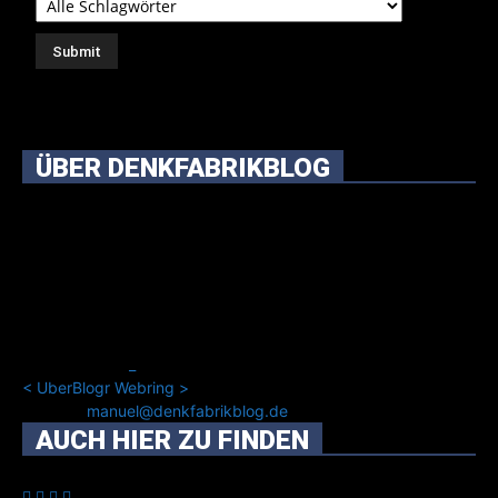
ÜBER DENKFABRIKBLOG
Ursprünglich vor über 25 Jahren mal dazu gedacht, den
ganzen im Netz gefundenen Kram, den ich meinen Freunden
immer per Mail geschickt habe, an einem Ort zu bündeln, ist
das hier mit der Zeit zu einem Blog geworden, das man auf
dem Schirm haben sollte, wenn man Kurzfilme mag und auch
drumherum nichts gegen Fotos, LinkTipps und gelegentlichen
Kokolores hat.
_
<
UberBlogr Webring
>
Kontakt:
manuel@denkfabrikblog.de
AUCH HIER ZU FINDEN