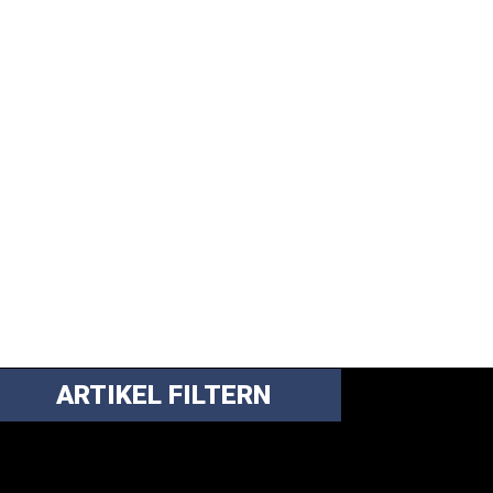
ARTIKEL FILTERN
ei über 5200 Artikeln im Blog muss man
anchmal ein bisschen systematischer suchen.