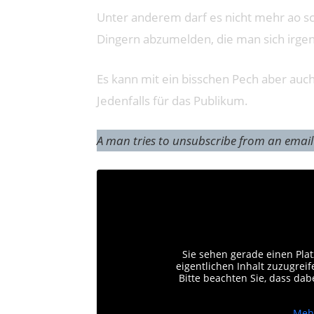
Unter anderem darf es nicht mehr ao sc
Dingern abzumelden, die man sich irge
Es kann mit ein bisschen Pech aber auc
Jedenfalls für das Publikum.
A man tries to unsubscribe from an email n
Sie sehen gerade einen Plat
eigentlichen Inhalt zuzugreife
Bitte beachten Sie, dass da
Meh