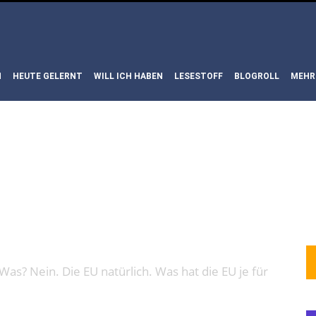
N
HEUTE GELERNT
WILL ICH HABEN
LESESTOFF
BLOGROLL
MEHR
LM: OPT OU
as? Nein. Die EU natürlich. Was hat die EU je für