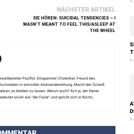
5.
NÄCHSTER ARTIKEL
SIE HÖREN: SUICIDAL TENDENCIES – I
WASN’T MEANT TO FEEL THIS/ASLEEP AT
THE WHEEL
S
T
O
5.
waltbereiter Pazifist. Entspannter Choleriker. Freund des
Buchstaben in sinnvoller Aneinanderreihung. Macht den Scheiß
 daran, es bleiben zu lassen. Warum auch? Ach ja, der Name.
eutet soviel wie "der Faule" und spricht sich
el flocho
.
.
A
D
3.
OMMENTAR