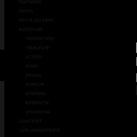
FEATURED
Ei
FOTOS
p
HEUTE GELERNT
la
KURZFILME
*ANIMATION
*REALFILM
ACTION
DOKU
DRAMA
HORROR
KOMÖDIE
ROMANTIK
SPANNUNG
LESESTOFF
LIEBLINGSGETRÖTE