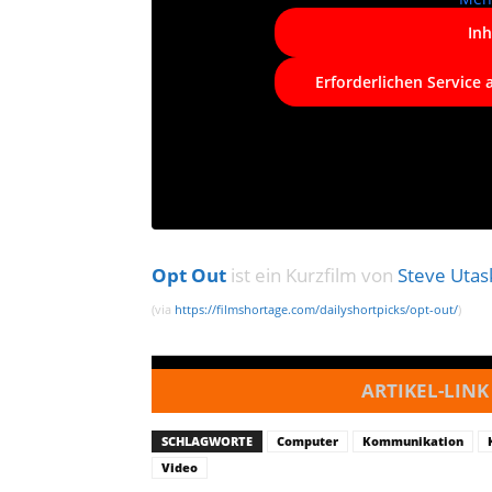
Inh
Erforderlichen Service 
Opt Out
ist ein Kurzfilm von
Steve Utas
(via
https://filmshortage.com/dailyshortpicks/opt-out/
)
ARTIKEL-LINK
SCHLAGWORTE
Computer
Kommunikation
Video