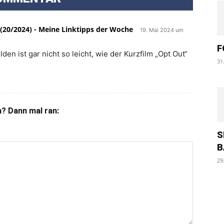
 (20/2024) - Meine Linktipps der Woche
19. Mai 2024 um
F
en ist gar nicht so leicht, wie der Kurzfilm „Opt Out“
31
? Dann mal ran:
S
B
29