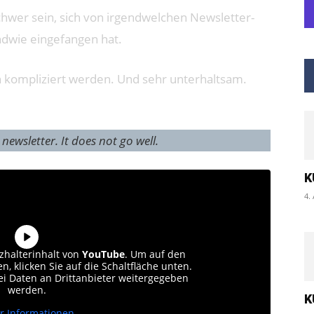
hwer sein, sich von irgendwelchen Newsletter-
ndwie eingefangen hat.
h kompliziert werden. Und sehr unterhaltsam.
ewsletter. It does not go well.
K
4.
zhalterinhalt von
YouTube
. Um auf den
n, klicken Sie auf die Schaltfläche unten.
bei Daten an Drittanbieter weitergegeben
werden.
K
r Informationen