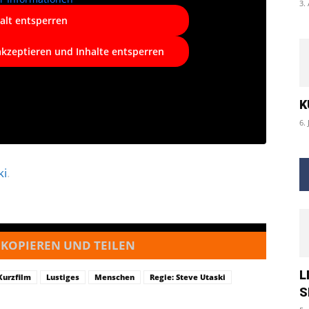
3.
alt entsperren
akzeptieren und Inhalte entsperren
K
6. 
ki
.
 KOPIEREN UND TEILEN
L
Kurzfilm
Lustiges
Menschen
Regie: Steve Utaski
S