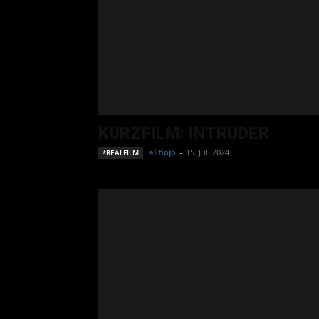
KURZFILM: INTRUDER
el flojo
-
15. Juli 2024
*REALFILM